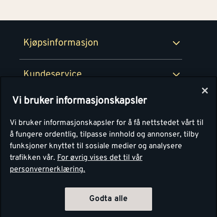
100% fornøydgaranti
Retur- og angrerettsskjema
Montér Bedrift
Ledige stillinger
Kjøpsinformasjon
Retur av EE-avfall
Personvern
Kundeservice
Våre kjøkkensentre
Vi bruker informasjonskapsler
Montér
Vi bruker informasjonskapsler for å få nettstedet vårt til
å fungere ordentlig, tilpasse innhold og annonser, tilby
funksjoner knyttet til sosiale medier og analysere
trafikken vår.
For øvrig vises det til vår
personvernerklæring.
Godta alle