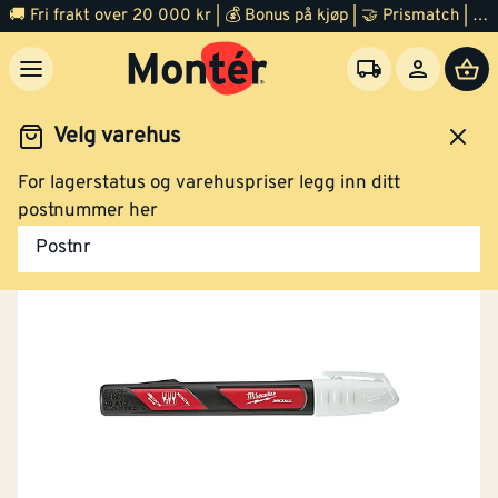
🚚 Fri frakt over 20 000 kr | 💰 Bonus på kjøp | 🤝 Prismatch | ⭐ 100% fornøyd garanti | 🏪 140 byggevarehus
Velg varehus
For lagerstatus og varehuspriser legg inn ditt
Verktøy
Måleverktøy
Tilbehør
postnummer her
Postnr