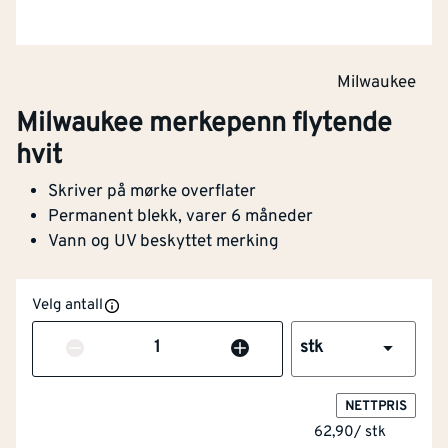
Milwaukee
Milwaukee merkepenn flytende
hvit
Skriver på mørke overflater
Permanent blekk, varer 6 måneder
Vann og UV beskyttet merking
Velg antall
Antall
stk
NETTPRIS
62,90
/
stk