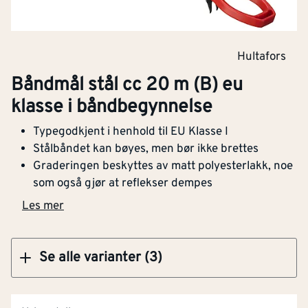
Klikk og hent
Hultafors
Båndmål stål cc 20 m (B) eu
Båndmål stål CC 50 m (b) EU klasse i
klasse i båndbegynnelse
båndbegynnelse
Typegodkjent i henhold til EU Klasse I
Stålbåndet kan bøyes, men bør ikke brettes
Graderingen beskyttes av matt polyesterlakk, noe
som også gjør at reflekser dempes
Klikk og hent
Les mer
Se alle varianter (3)
NOBB
46557102
Artikkelnummer
101116384