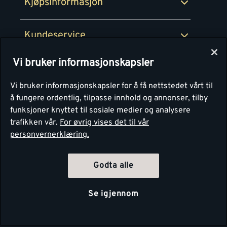
Kjøpsinformasjon
Retur av EE-avfall
Personvern
Kundeservice
Våre kjøkkensentre
Vi bruker informasjonskapsler
Montér
Vi bruker informasjonskapsler for å få nettstedet vårt til
å fungere ordentlig, tilpasse innhold og annonser, tilby
funksjoner knyttet til sosiale medier og analysere
trafikken vår.
For øvrig vises det til vår
personvernerklæring.
Godta alle
Se igjennom
Copyright Montér 2026