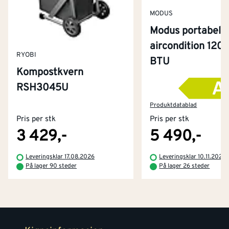
MODUS
Modus portabel
aircondition 120
RYOBI
BTU
Kompostkvern
RSH3045U
Kontakt oss
Om Montér
Produktdatablad
Pris per stk
Pris per stk
Kjøpsbetingelser
Tjenester
Byggevarehus og åpningstider
3 429,-
5 490,-
Betaling
Montér Klubb
Leveringsklar 17.08.2026
Leveringsklar 10.11.2026
Prismatch
På lager 90 steder
På lager 26 steder
Netthandel
Medlemsavtaler
100% fornøydgaranti
Retur- og angrerettsskjema
Montér Bedrift
Ledige stillinger