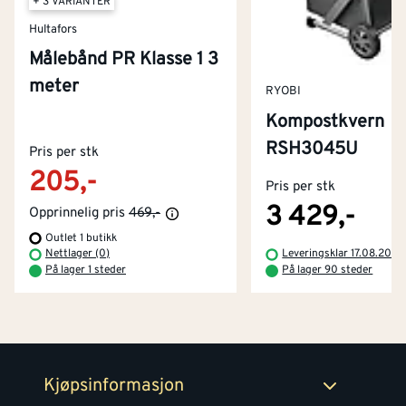
+ 3 VARIANTER
Hultafors
Målebånd PR Klasse 1 3
meter
RYOBI
Kompostkvern
Kontakt oss
RSH3045U
Pris per stk
Om Montér
205,-
Pris per stk
Kjøpsbetingelser
Tjenester
Byggevarehus og åpningstider
3 429,-
Opprinnelig pris
469,-
Outlet 1 butikk
Betaling
Montér Klubb
Nettlager (0)
Leveringsklar 17.08.2026
Prismatch
På lager 1 steder
På lager 90 steder
Netthandel
Medlemsavtaler
100% fornøydgaranti
Retur- og angrerettsskjema
Montér Bedrift
Ledige stillinger
Kjøpsinformasjon
Retur av EE-avfall