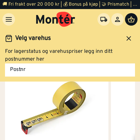
🚚 Fri frakt over 20 000 kr | 💰 Bonus på kjøp | 🤝 Prismatch | ⭐ 100% fornøyd garanti | 🏪 140 byggevarehus
Velg varehus
For lagerstatus og varehuspriser legg inn ditt
Verktøy
Måleverktøy
Målebånd og meterstokk
postnummer her
Postnr
Båndmål stål BT 5 meter