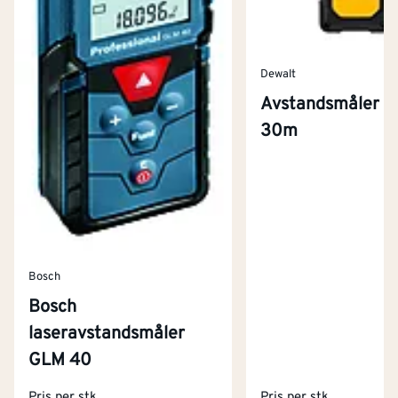
Dewalt
Avstandsmåler la
30m
Bosch
Bosch
laseravstandsmåler
Kontakt oss
GLM 40
Om Montér
Pris per stk
Pris per stk