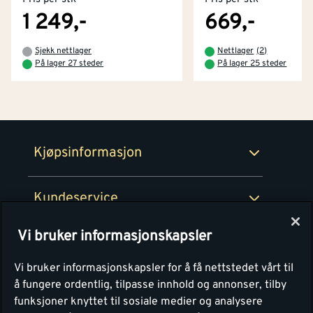
Kjøpsbetingelser
Tjenester
Byggevarehus og åpningstider
1 249,-
669,-
Betaling
Montér Klubb
Sjekk nettlager
Nettlager
(
2
)
Prismatch
På lager 27 steder
På lager 25 steder
Netthandel
Medlemsavtaler
100% fornøydgaranti
Retur- og angrerettsskjema
Montér Bedrift
Ledige stillinger
Kjøpsinformasjon
Retur av EE-avfall
Personvern
Kundeservice
Våre kjøkkensentre
Vi bruker informasjonskapsler
Montér
Vi bruker informasjonskapsler for å få nettstedet vårt til
å fungere ordentlig, tilpasse innhold og annonser, tilby
funksjoner knyttet til sosiale medier og analysere