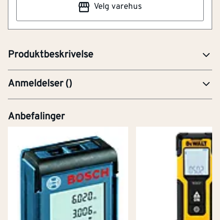
Velg varehus
verktøy som passer godt for både profesjonelle
håndverkere og hjemmefiksere. Deler av teksten er
KI-generert. Feil kan forekomme
Produktbeskrivelse
Anmeldelser
(
)
Anbefalinger