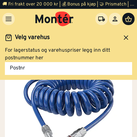
🚚 Fri frakt over 20 000 kr | 💰 Bonus på kjøp | 🤝 Prismatch | ⭐ 100% fornøyd garanti | 🏪 140 byggevarehus
Velg varehus
For lagerstatus og varehuspriser legg inn ditt
Verktøy
Kompressor og spikerpistol
Tilbehør
postnummer her
Postnr