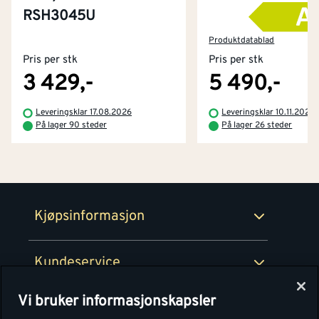
RSH3045U
Kontakt oss
Om Montér
Produktdatablad
Pris per stk
Pris per stk
Kjøpsbetingelser
Tjenester
Byggevarehus og åpningstider
3 429,-
5 490,-
Betaling
Montér Klubb
Leveringsklar 17.08.2026
Leveringsklar 10.11.2026
Prismatch
På lager 90 steder
På lager 26 steder
Netthandel
Medlemsavtaler
100% fornøydgaranti
Retur- og angrerettsskjema
Montér Bedrift
Ledige stillinger
Kjøpsinformasjon
Retur av EE-avfall
Personvern
Kundeservice
Våre kjøkkensentre
Vi bruker informasjonskapsler
Montér