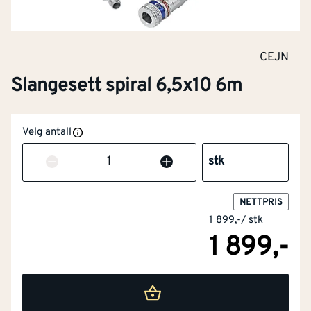
CEJN
Slangesett spiral 6,5x10 6m
Velg antall
Antall
stk
NETTPRIS
1 899,-
/
stk
1 899,-
NOBB
49256336
Artikkelnummer
101268064
Slangesett spiral 6,5x10 6m . Ferdigmontert