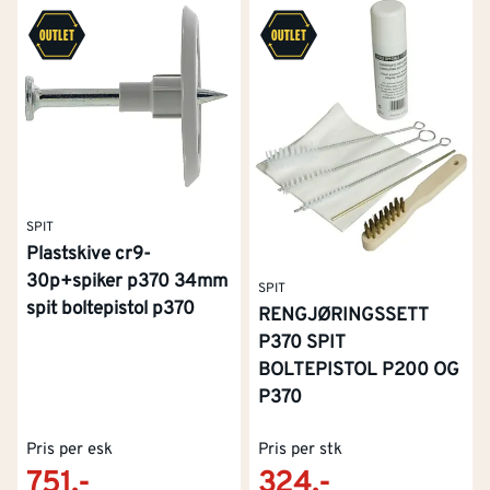
SPIT
Plastskive cr9-
30p+spiker p370 34mm
SPIT
spit boltepistol p370
RENGJØRINGSSETT
P370 SPIT
BOLTEPISTOL P200 OG
P370
Pris per esk
Pris per stk
751,-
324,-