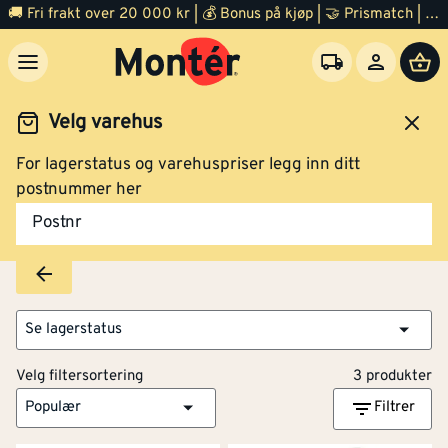
🚚 Fri frakt over 20 000 kr | 💰 Bonus på kjøp | 🤝 Prismatch | ⭐ 100% fornøyd garanti | 🏪 140 byggevarehus
Velg varehus
For lagerstatus og varehuspriser legg inn ditt
Kompressor og spikerpistol
Spikerpistol
Tilbehør
postnummer her
Tilbehør
Postnr
Se lagerstatus
Velg filtersortering
3 produkter
Populær
Filtrer