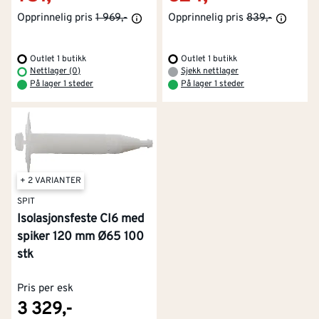
Opprinnelig pris
1 969,-
Opprinnelig pris
839,-
Outlet 1 butikk
Outlet 1 butikk
Nettlager (0)
Sjekk nettlager
På lager 1 steder
På lager 1 steder
+ 2 VARIANTER
SPIT
Isolasjonsfeste CI6 med
spiker 120 mm Ø65 100
stk
Pris per esk
3 329,-
Kontakt oss