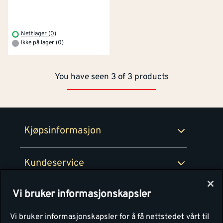
Om Montér
Kjøpsbetingelser
Tjenester
Byggevarehus og åpningstider
Nettlager (0)
Ikke på lager (0)
Betaling
Montér Klubb
Prismatch
You have seen 3 of 3 products
Netthandel
Medlemsavtaler
100% fornøydgaranti
Retur- og angrerettsskjema
Montér Bedrift
Ledige stillinger
Kjøpsinformasjon
Retur av EE-avfall
Personvern
Kundeservice
Våre kjøkkensentre
Vi bruker informasjonskapsler
Montér
Vi bruker informasjonskapsler for å få nettstedet vårt til