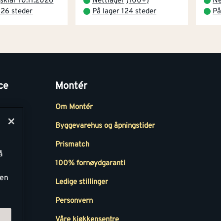
sklar 10.11.2026
Nettlager
(
100+
)
Ne
 26 steder
På lager 124 steder
På
ce
Montér
Om Montér
Byggevarehus og åpningstider
Prismatch
å
r
100% fornøydgaranti
ken
Ledige stillinger
all
Personvern
Våre kjøkkensentre