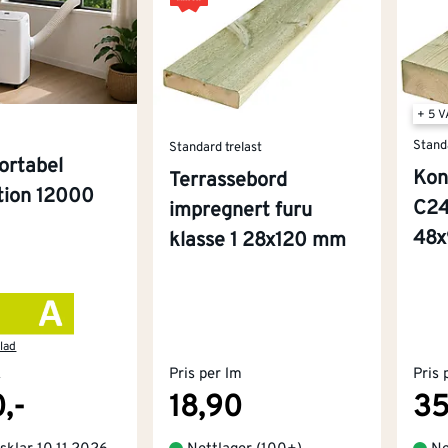
+ 5 
Stand
Standard trelast
ortabel
Kon
Terrassebord
ition 12000
C24
impregnert furu
48
klasse 1 28x120 mm
lad
k
Pris per lm
Pris 
,-
18,90
35