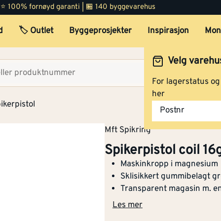
 | ⭐ 100% fornøyd garanti | 🏪 140 byggevarehus
d
🏷️ Outlet
Byggeprosjekter
Inspirasjon
Mon
Velg varehu
Velg lag
For lagerstatus o
her
ikerpistol
Postnr
Mft Spikring
Spikerpistol coil 1
Maskinkropp i magnesium
Sklisikkert gummibelagt g
Transparent magasin m. en
Les mer