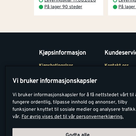
Leveringsklar 17.08.2026
Levering
På lager 90 steder
På lager
Kjøpsinformasjon
Kundeservi
Kjøpsbetingelser
Kontakt oss
Betaling
Tjenester
Vi bruker informasjonskapsler
Netthandel
Montér Klubb
Vi bruker informasjonskapsler for å få nettstedet vårt til 
Retur- og
Medlemsavtale
fungere ordentlig, tilpasse innhold og annonser, tilby
angrerettsskjema
funksjoner knyttet til sosiale medier og analysere trafik
Montér Bedrift
vår.
For øvrig vises det til vår personvernerklæring.
Retur av EE-avf
Godta alle