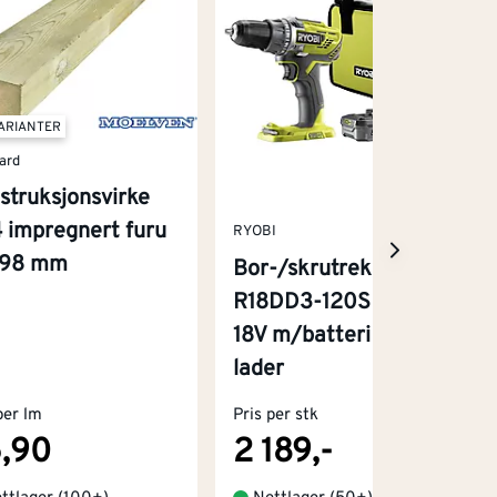
VARIANTER
ard
struksjonsvirke
 impregnert furu
RYOBI
x98 mm
Bor-/skrutrekker
R18DD3-120S One+
18V m/batteri og
lader
per lm
Pris per stk
,90
2 189,-