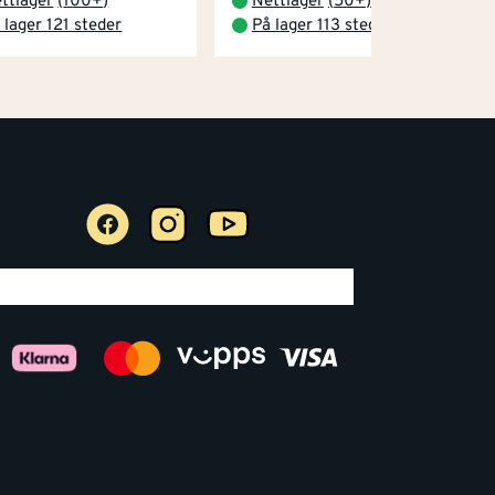
ttlager
(
100+
)
Nettlager
(
50+
)
 lager 121 steder
På lager 113 steder