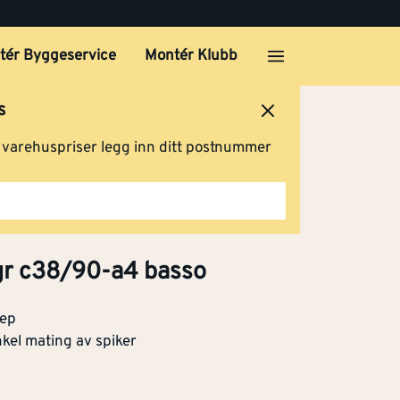
tér Byggeservice
Montér Klubb
s
ersted
Logg inn
Handlevogn
g varehuspriser legg inn ditt postnummer
6gr c38/90-a4 basso
rep
kel mating av spiker