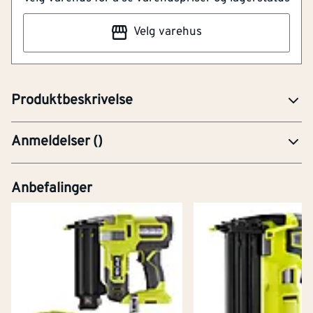
håndverkere og hjemmefiksere som ønsker et
Velg varehus
batteridrevet verktøy med høy presisjon, god kontroll
og effektiv drift i trearbeid. Deler av teksten er KI-
generert. Feil kan forekomme
Produktbeskrivelse
Anmeldelser
(
)
Anbefalinger