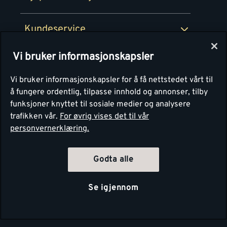
Retur av EE-avfall
Personvern
Kundeservice
Våre kjøkkensentre
Vi bruker informasjonskapsler
Montér
Vi bruker informasjonskapsler for å få nettstedet vårt til
å fungere ordentlig, tilpasse innhold og annonser, tilby
funksjoner knyttet til sosiale medier og analysere
trafikken vår.
For øvrig vises det til vår
personvernerklæring.
Godta alle
Se igjennom
Copyright Montér 2026