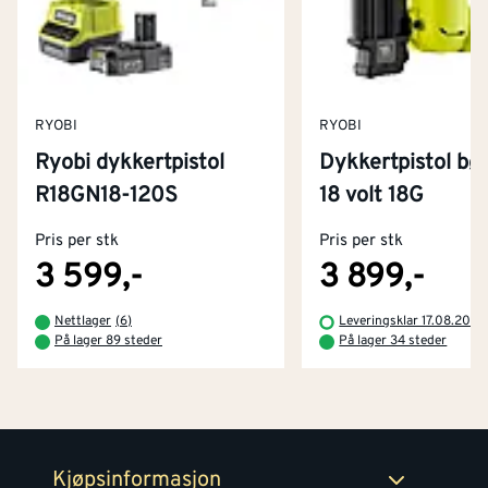
RYOBI
RYOBI
Ryobi dykkertpistol
Dykkertpistol bør
Kontakt oss
R18GN18-120S
18 volt 18G
Om Montér
Pris per stk
Pris per stk
Kjøpsbetingelser
Tjenester
Byggevarehus og åpningstider
3 599,-
3 899,-
Betaling
Montér Klubb
Nettlager
(
6
)
Leveringsklar 17.08.2026
Prismatch
På lager 89 steder
På lager 34 steder
Netthandel
Medlemsavtaler
100% fornøydgaranti
Retur- og angrerettsskjema
Montér Bedrift
Ledige stillinger
Kjøpsinformasjon