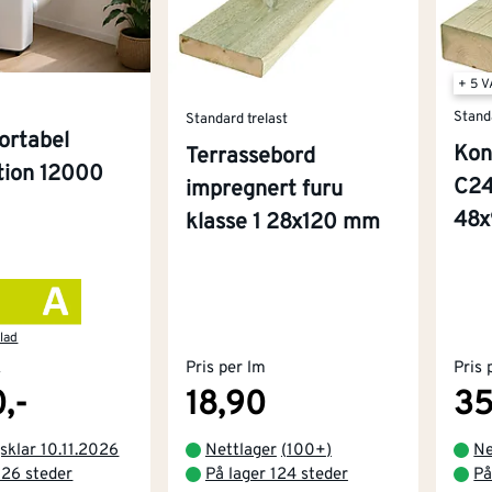
+ 5 
Stand
Standard trelast
ortabel
Kon
Terrassebord
ition 12000
C24
impregnert furu
48
klasse 1 28x120 mm
lad
k
Pris per lm
Pris 
,-
18,90
35
sklar 10.11.2026
Nettlager
(
100+
)
Ne
 26 steder
På lager 124 steder
På