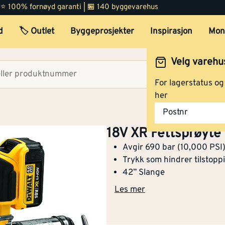
 | ⭐ 100% fornøyd garanti | 🏪 140 byggevarehus
d
🏷️ Outlet
Byggeprosjekter
Inspirasjon
Mon
Velg varehu
Velg lag
For lagerstatus o
her
Postnr
18V XR Fettsprøy
Avgir 690 bar (10,000 PSI)
Trykk som hindrer tilstopp
42” Slange
Les mer