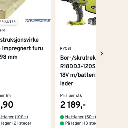
VARIANTER
ard
struksjonsvirke
 impregnert furu
RYOBI
x98 mm
Bor-/skrutrekker
R18DD3-120S One+
18V m/batteri og
lader
per lm
Pris per stk
,90
2 189,-
ttlager
(
100+
)
Nettlager
(
50+
)
 lager 121 steder
På lager 113 steder