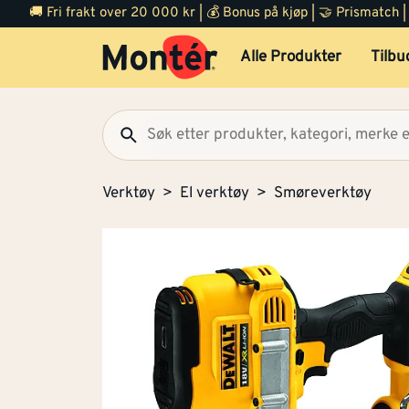
🚚 Fri frakt over 20 000 kr | 💰 Bonus på kjøp | 🤝 Prismatch
Alle Produkter
Tilbu
Verktøy
El verktøy
Smøreverktøy