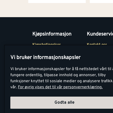
Kjøpsinformasjon
Kundeservi
Kjøpsbetingelser
Kontakt oss
Betaling
Tjenester
Vi bruker informasjonskapsler
Netthandel
Montér Klubb
Vi bruker informasjonskapsler for å få nettstedet vårt til 
Retur- og
Medlemsavtale
fungere ordentlig, tilpasse innhold og annonser, tilby
angrerettsskjema
funksjoner knyttet til sosiale medier og analysere trafik
Montér Bedrift
vår.
For øvrig vises det til vår personvernerklæring.
Retur av EE-avf
Godta alle