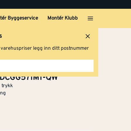
tér Byggeservice
Montér Klubb
s
ersted
Logg inn
Handlevogn
g varehuspriser legg inn ditt postnummer
te DCGG571M1-QW
 trykk
ing