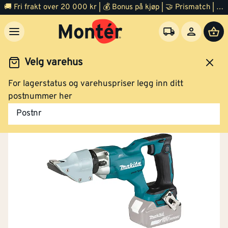
🚚 Fri frakt over 20 000 kr | 💰 Bonus på kjøp | 🤝 Prismatch | ⭐ 100% fornøyd garanti | 🏪 140 byggevarehus
Velg varehus
For lagerstatus og varehuspriser legg inn ditt
Verktøy
El verktøy
Platesaks
postnummer her
Postnr