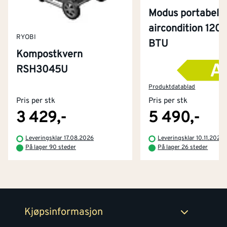
Modus portabel
aircondition 120
RYOBI
BTU
Kompostkvern
RSH3045U
Kontakt oss
Om Montér
Produktdatablad
Pris per stk
Pris per stk
Kjøpsbetingelser
Tjenester
Byggevarehus og åpningstider
3 429,-
5 490,-
Betaling
Montér Klubb
Leveringsklar 17.08.2026
Leveringsklar 10.11.2026
Prismatch
På lager 90 steder
På lager 26 steder
Netthandel
Medlemsavtaler
100% fornøydgaranti
Retur- og angrerettsskjema
Montér Bedrift
Ledige stillinger
Kjøpsinformasjon
Retur av EE-avfall
Personvern