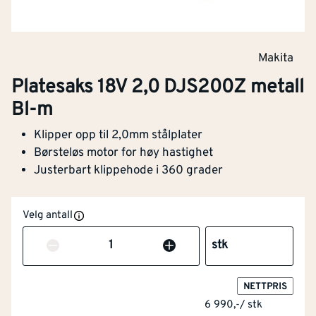
Makita
Platesaks 18V 2,0 DJS200Z metall
Bl-m
Klipper opp til 2,0mm stålplater
Børsteløs motor for høy hastighet
Justerbart klippehode i 360 grader
Velg antall
Antall
stk
NETTPRIS
6 990,-
/
stk