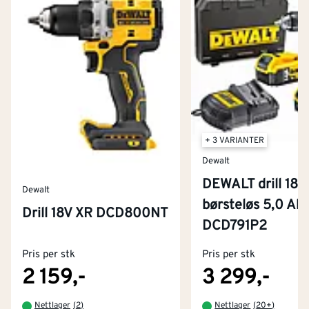
+ 3 VARIANTER
Dewalt
DEWALT drill 18 v
Dewalt
børsteløs 5,0 Ah
Drill 18V XR DCD800NT
Kontakt oss
DCD791P2
Om Montér
Pris per stk
Pris per stk
Kjøpsbetingelser
Tjenester
Byggevarehus og åpningstider
2 159,-
3 299,-
Betaling
Montér Klubb
Nettlager
(
2
)
Nettlager
(
20+
)
Prismatch