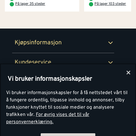
På lager 35 steder
På lager 103 steder
Netthandel
Medlemsavtaler
100% fornøydgaranti
Retur- og angrerettsskjema
Montér Bedrift
Ledige stillinger
Kjøpsinformasjon
Retur av EE-avfall
Personvern
Kundeservice
Våre kjøkkensentre
Vi bruker informasjonskapsler
Montér
Vi bruker informasjonskapsler for å få nettstedet vårt til
å fungere ordentlig, tilpasse innhold og annonser, tilby
funksjoner knyttet til sosiale medier og analysere
trafikken vår.
For øvrig vises det til vår
personvernerklæring.