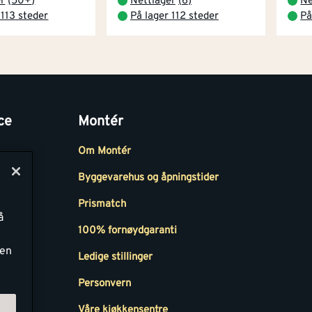
er
(
50+
)
Nettlager
(
6
)
Ne
 113 steder
På lager 112 steder
På
ce
Montér
Om Montér
Byggevarehus og åpningstider
Prismatch
å
r
100% fornøydgaranti
ken
Ledige stillinger
all
Personvern
Våre kjøkkensentre