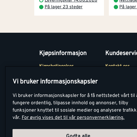
Leveringsklar 14.08.2026
Nettlag
På lager 23 steder
På lager
Kjøpsinformasjon
Kundeservi
Kjøpsbetingelser
Kontakt oss
Betaling
Tjenester
Vi bruker informasjonskapsler
Netthandel
Montér Klubb
Vi bruker informasjonskapsler for å få nettstedet vårt til 
Retur- og
Medlemsavtale
fungere ordentlig, tilpasse innhold og annonser, tilby
angrerettsskjema
funksjoner knyttet til sosiale medier og analysere trafik
Montér Bedrift
vår.
For øvrig vises det til vår personvernerklæring.
Retur av EE-avf
Godta alle