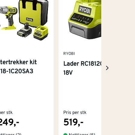
RYOBI
tertrekker kit
Lader RC18120 One+
18-1C20SA3
18V
per stk
Pris per stk
249,-
519,-