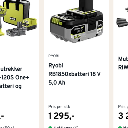
RYOBI
Mut
Ryobi
RIW
rutrekker
RB1850xbatteri 18 V
-120S One+
5,0 Ah
tteri og
k
Pris per stk
Pris 
,-
1 295,-
3 