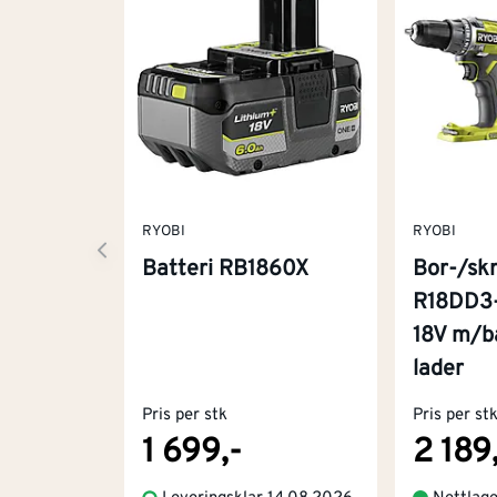
RYOBI
RYOBI
Batteri RB1860X
Bor-/sk
R18DD3
18V m/ba
lader
Pris per stk
Pris per st
1 699,-
2 189