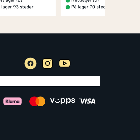
ttlager
(
2
)
Nettlager
(
5
)
 lager 93 steder
På lager 70 steder