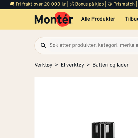
🚚 Fri frakt over 20 000 kr | 💰 Bonus på kjøp | 🤝 Prismatch
Alle Produkter
Tilbu
Verktøy
El verktøy
Batteri og lader