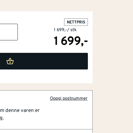
og robust batteri i sort og grå utførelse
d form som tåler daglig håndtering.
NETTPRIS
kteristiske limegrønne og sorte farger,
1 699,-
/
stk
gir god oversikt under lading. Designet
1 699,-
g de solide materialene er utviklet for å
r god driftstid til en lang rekke verktøy i
ende 2,0 A laderen gjør det enkelt å
 arbeidsøkt. Produktet passer godt for både
efiksere som ønsker en fleksibel og
Ryobi-verktøy. Kompatibiliteten med Ryobi
eller, noe som gjør settet anvendelig
Oppgi postnummer
 vedlikeholde en eksisterende
om denne varen er
g.
ium+ batteri, 5,0 Ah kapasitet, 2,0 A
atteriindikator får du et kit som er laget