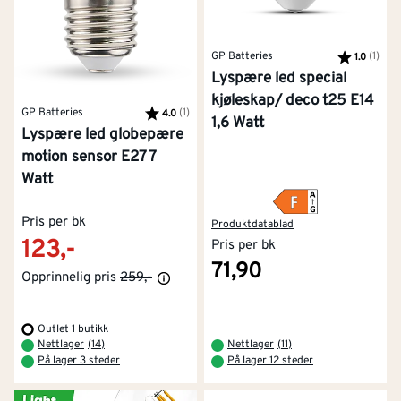
GP Batteries
Karakter:
(1)
av 5
1.0
Lyspære led special
kjøleskap/ deco t25 E14
GP Batteries
Karakter:
(1)
av 5 mulige
4.0
1,6 Watt
Lyspære led globepære
motion sensor E27 7
Watt
Pris per bk
Produktdatablad
123,-
Pris per bk
71,90
Opprinnelig pris
259,-
Outlet 1 butikk
Nettlager
(
14
)
Nettlager
(
11
)
På lager 3 steder
På lager 12 steder