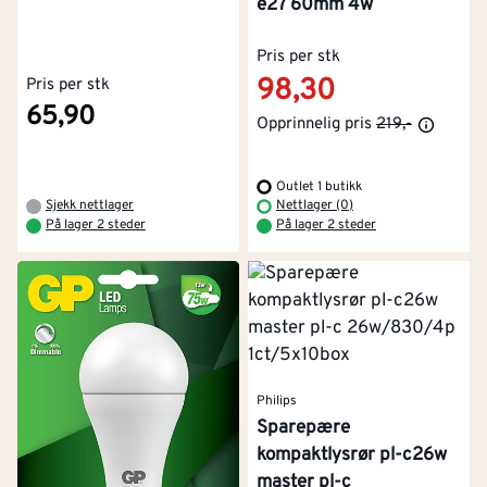
e27 60mm 4w
Pris per stk
98,30
Pris per stk
65,90
Opprinnelig pris
219,-
Outlet 1 butikk
Sjekk nettlager
Nettlager (0)
På lager 2 steder
På lager 2 steder
Philips
Sparepære
kompaktlysrør pl-c26w
master pl-c