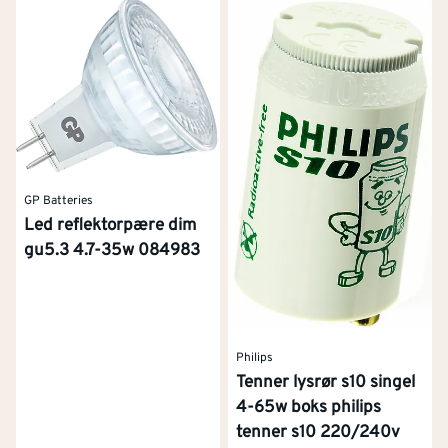
GP Batteries
Led reflektorpære dim
gu5.3 4.7-35w 084983
Philips
Tenner lysrør s10 singel
4-65w boks philips
tenner s10 220/240v