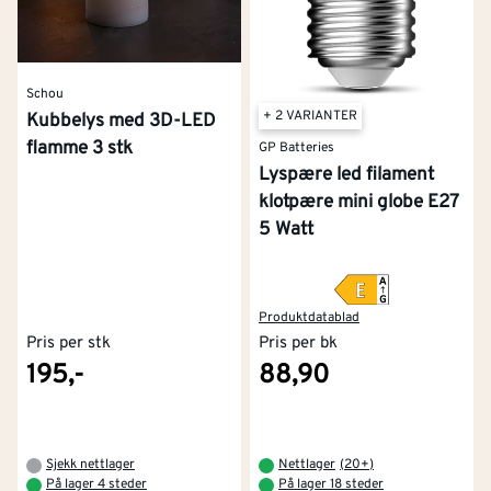
Schou
+ 2 VARIANTER
Kubbelys med 3D-LED
flamme 3 stk
GP Batteries
Lyspære led filament
klotpære mini globe E27
5 Watt
Produktdatablad
Pris per stk
Pris per bk
195,-
88,90
Kontakt oss
Om Montér
Sjekk nettlager
Nettlager
(
20+
)
På lager 4 steder
På lager 18 steder