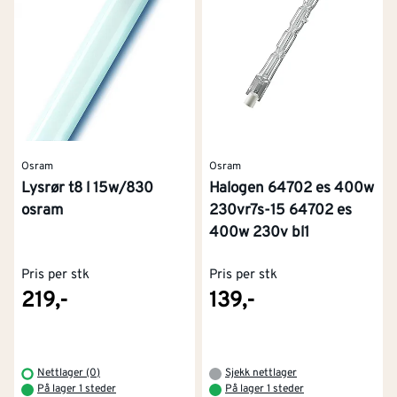
Osram
Osram
Halogen 64702 es 400w
Lysrør t8 l 15w/830
230vr7s-15 64702 es
osram
400w 230v bl1
Pris per stk
Pris per stk
219,-
139,-
Nettlager (0)
Sjekk nettlager
På lager 1 steder
På lager 1 steder