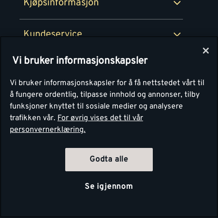
Kjøpsinformasjon
Retur av EE-avfall
Personvern
Kundeservice
Våre kjøkkensentre
Vi bruker informasjonskapsler
Montér
Vi bruker informasjonskapsler for å få nettstedet vårt til
å fungere ordentlig, tilpasse innhold og annonser, tilby
funksjoner knyttet til sosiale medier og analysere
trafikken vår.
For øvrig vises det til vår
personvernerklæring.
Godta alle
Se igjennom
Copyright Montér 2026