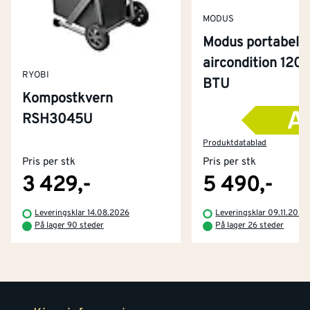
MODUS
Modus portabel
aircondition 120
RYOBI
BTU
Kompostkvern
RSH3045U
Kontakt oss
Om Montér
Produktdatablad
Pris per stk
Pris per stk
Kjøpsbetingelser
Tjenester
Byggevarehus og åpningstider
3 429,-
5 490,-
Betaling
Montér Klubb
Leveringsklar 14.08.2026
Leveringsklar 09.11.2026
Prismatch
På lager 90 steder
På lager 26 steder
Netthandel
Medlemsavtaler
100% fornøydgaranti
Retur- og angrerettsskjema
Montér Bedrift
Ledige stillinger