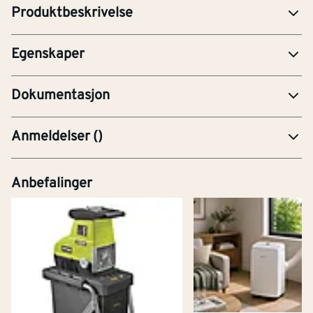
Produktbeskrivelse
Type tilbehør/reservedel
Andre
Egenskaper
PRE-Produktdatablad
Dokumentasjon
Anmeldelser
(
)
Anbefalinger