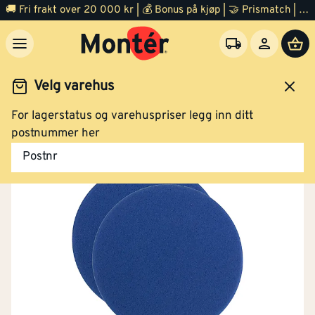
🚚 Fri frakt over 20 000 kr | 💰 Bonus på kjøp | 🤝 Prismatch | ⭐ 100% fornøyd garanti | 🏪 140 byggevarehus
Velg varehus
For lagerstatus og varehuspriser legg inn ditt
Vask og rengjøring
Polering
postnummer her
Postnr