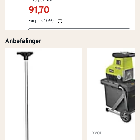
Pris per stk
91,70
Førpris
109,-
Kjøp
Anbefalinger
RYOBI