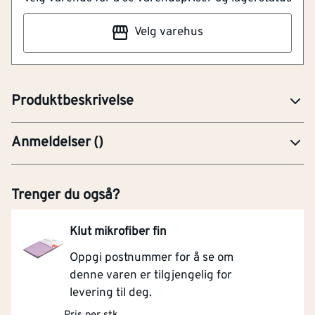
funksjonell løsning for harde gulvflater der det er
Velg varehus
behov for god rekkevidde, stabil bruk og effektiv
oppsamling av støv og smuss. Deler av teksten er KI-
generert. Feil kan forekomme
Produktbeskrivelse
Anmeldelser
(
)
Trenger du også?
Klut mikrofiber fin
Oppgi postnummer for å se om
denne varen er tilgjengelig for
levering til deg.