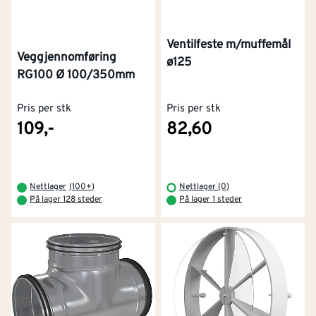
Ventilfeste m/muffemål
Veggjennomføring
ø125
RG100 Ø 100/350mm
Pris per stk
Pris per stk
109,-
82,60
Nettlager
(
100+
)
Nettlager (0)
På lager 128 steder
På lager 1 steder