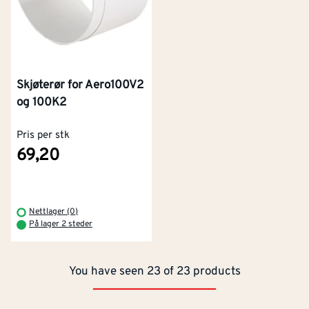
Skjøterør for Aero100V2
og 100K2
Pris per stk
69,20
Kontakt oss
Om Montér
Kjøpsbetingelser
Tjenester
Byggevarehus og åpningstider
Nettlager (0)
På lager 2 steder
Betaling
Montér Klubb
Prismatch
You have seen 23 of 23 products
Netthandel
Medlemsavtaler
100% fornøydgaranti