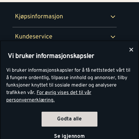
Retur- og angrerettsskjema
Montér Bedrift
Ledige stillinger
Kjøpsinformasjon
Retur av EE-avfall
Personvern
Kundeservice
Våre kjøkkensentre
Vi bruker informasjonskapsler
Montér
Vi bruker informasjonskapsler for å få nettstedet vårt til
å fungere ordentlig, tilpasse innhold og annonser, tilby
funksjoner knyttet til sosiale medier og analysere
trafikken vår.
For øvrig vises det til vår
personvernerklæring.
4.1
Basert på 1251 stemmer
Godta alle
Se igjennom