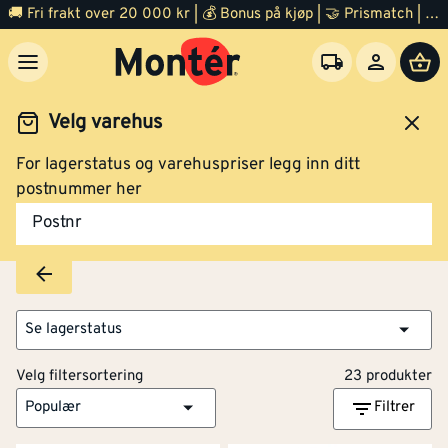
🚚 Fri frakt over 20 000 kr | 💰 Bonus på kjøp | 🤝 Prismatch | ⭐ 100% fornøyd garanti | 🏪 140 byggevarehus
Velg varehus
For lagerstatus og varehuspriser legg inn ditt
me og inneklima
Ventilasjon
Ventilasjonsrør og deler
postnummer her
Ventilasjonsrør og deler
Postnr
Se lagerstatus
Velg filtersortering
23 produkter
Populær
Filtrer