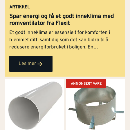
ARTIKKEL
Spar energi og få et godt inneklima med
romventilator fra Flexit
Et godt inneklima er essensielt for komforten i
hjemmet ditt, samtidig som det kan bidra til å
redusere energiforbruket i boligen. En
romventilator fra Flexit gir balansert ventilasjon til
enkeltrom, en løsning som gir bedre luftkvalitet,
Les mer
jevn temperatur og lavere strømregninger. Med
sine mange fordeler er romventilator et ypperlig
alternativ for deg som ikke har mulighet til å
ANNONSERT VARE
installere et komplett ventilasjonssystem i boligen.