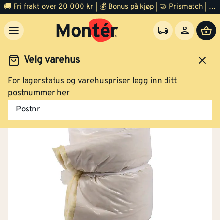
🚚 Fri frakt over 20 000 kr | 💰 Bonus på kjøp | 🤝 Prismatch | ⭐ 100% fornøyd garanti | 🏪 140 byggevarehus
Velg varehus
For lagerstatus og varehuspriser legg inn ditt
Varme og inneklima
Ventilasjon
Tilbehør
postnummer her
Postnr