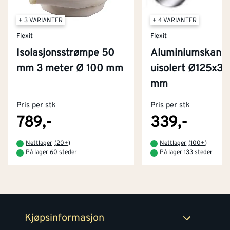
+ 3 VARIANTER
+ 4 VARIANTER
Flexit
Flexit
Isolasjonsstrømpe 50
Aluminiumskanal
mm 3 meter Ø 100 mm
uisolert Ø125x3
Kontakt oss
mm
Om Montér
Pris per stk
Pris per stk
Kjøpsbetingelser
Tjenester
Byggevarehus og åpningstider
789,-
339,-
Betaling
Montér Klubb
Nettlager
(
20+
)
Nettlager
(
100+
)
Prismatch
På lager 60 steder
På lager 133 steder
Netthandel
Medlemsavtaler
100% fornøydgaranti
Retur- og angrerettsskjema
Montér Bedrift
Ledige stillinger
Kjøpsinformasjon
Retur av EE-avfall