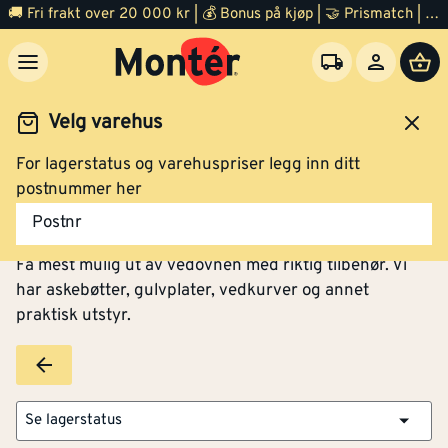
🚚 Fri frakt over 20 000 kr | 💰 Bonus på kjøp | 🤝 Prismatch | ⭐ 100% fornøyd garanti | 🏪 140 byggevarehus
Velg varehus
For lagerstatus og varehuspriser legg inn ditt
Varme og inneklima
Vedovn og peis
Tilbehør
postnummer her
Tilbehør til vedovn
Postnr
Få mest mulig ut av vedovnen med riktig tilbehør. Vi
har askebøtter, gulvplater, vedkurver og annet
praktisk utstyr.
Se lagerstatus