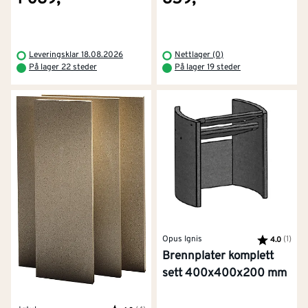
Leveringsklar 18.08.2026
Nettlager (0)
På lager 22 steder
På lager 19 steder
Opus Ignis
Karakter:
(1)
av 5
4.0
Brennplater komplett
sett 400x400x200 mm