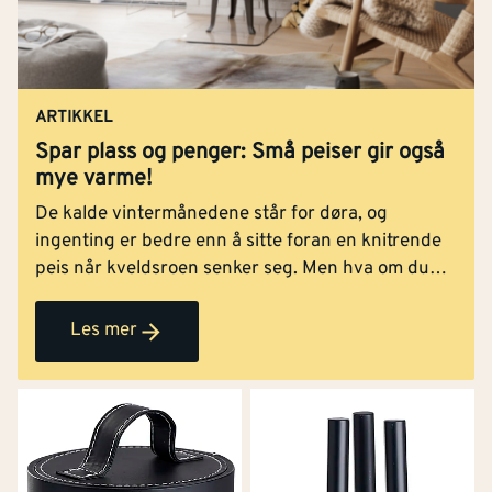
ARTIKKEL
Spar plass og penger: Små peiser gir også
mye varme!
De kalde vintermånedene står for døra, og
ingenting er bedre enn å sitte foran en knitrende
peis når kveldsroen senker seg. Men hva om du
har begrenset med plass? Eller et stramt budsjett?
Null problem, små peiser varmer mer enn du tror.
Les mer