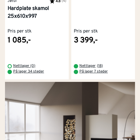
Jøtul
Karakter:
(4)
av 5 mulige
4.8
Hardplate skamol
25x610x997
Pris per stk
Pris per stk
1 085,-
3 399,-
Nettlager (0)
Nettlager
(
18
)
På lager 34 steder
På lager 7 steder