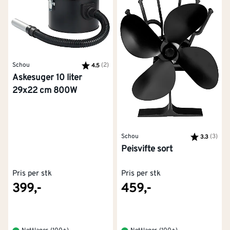
Schou
Karakter:
(2)
av 5 mulige
4.5
Askesuger 10 liter
29x22 cm 800W
Schou
Karakter:
(3)
av 5
3.3
Peisvifte sort
Pris per stk
Pris per stk
399,-
459,-