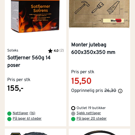
Monter jutebag
Soteks
Karakter:
(2)
av 5 mulige
4.0
600x350x350 mm
Sotfjerner 560g 14
poser
Pris per stk
15,50
Pris per stk
155,-
Opprinnelig pris
26,30
Outlet 19 butikker
Nettlager
(
16
)
Sjekk nettlager
På lager 61 steder
På lager 20 steder