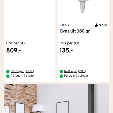
Soteks
Karakter:
(1)
av 5
5.0
Ovnskitt 380 gr
Pris per stk
Pris per tub
809,-
135,-
Nettlager
(
100+
)
Nettlager
(
20+
)
På lager 19 steder
På lager 31 steder