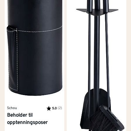
Schou
Karakter:
(2)
av 5 mulige
5.0
Beholder til
opptenningsposer