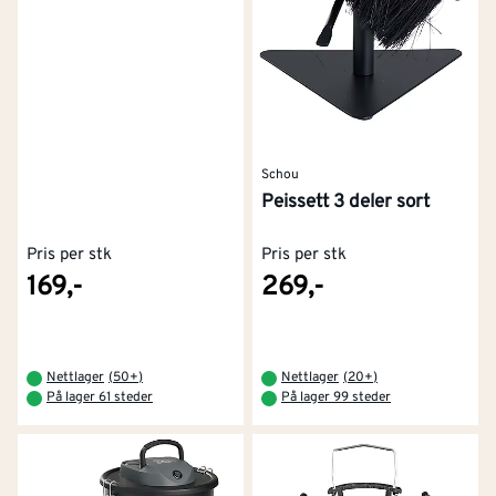
Schou
Peissett 3 deler sort
Pris per stk
Pris per stk
169,-
269,-
Nettlager
(
50+
)
Nettlager
(
20+
)
På lager 61 steder
På lager 99 steder