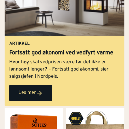
ARTIKKEL
Fortsatt god økonomi ved vedfyrt varme
Hvor høy skal vedprisen være før det ikke er
lønnsomt lenger? – Fortsatt god økonomi, sier
salgssjefen i Nordpeis.
Les mer