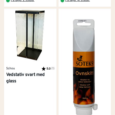
På lager 2 steder
På lager 41 steder
Schou
Karakter:
(1)
av 5 mulige
5.0
Vedstativ svart med
glass