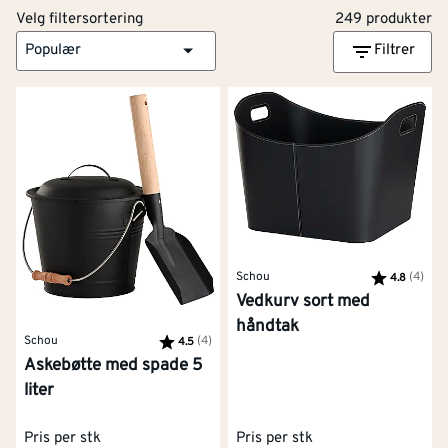
Velg filtersortering
249 produkter
Populær
Filtrer
Schou
Karakter:
(4)
av 5
4.8
Vedkurv sort med
håndtak
Schou
Karakter:
(4)
av 5 mulige
4.5
Askebøtte med spade 5
liter
Pris per stk
Pris per stk