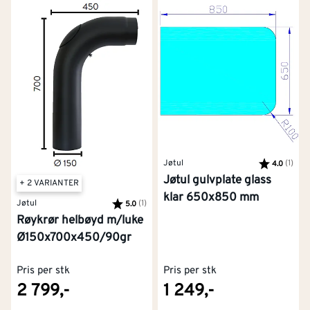
Jøtul
Karakter:
(1)
av 5
4.0
Jøtul gulvplate glass
+ 2 VARIANTER
klar 650x850 mm
Jøtul
Karakter:
(1)
av 5 mulige
5.0
Røykrør helbøyd m/luke
Ø150x700x450/90gr
Pris per stk
Pris per stk
2 799,-
1 249,-