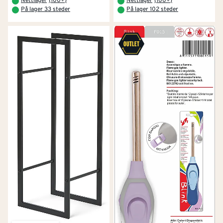
Nettlager
(
100+
)
Nettlager
(
100+
)
På lager 33 steder
På lager 102 steder