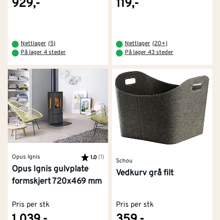
929,-
119,-
Nettlager
(
5
)
Nettlager
(
20+
)
På lager 4 steder
På lager 43 steder
Opus Ignis
Karakter:
(1)
av 5 mulige
1.0
Schou
Opus Ignis gulvplate
Vedkurv grå filt
formskjert 720x469 mm
Pris per stk
Pris per stk
1 039,-
359,-