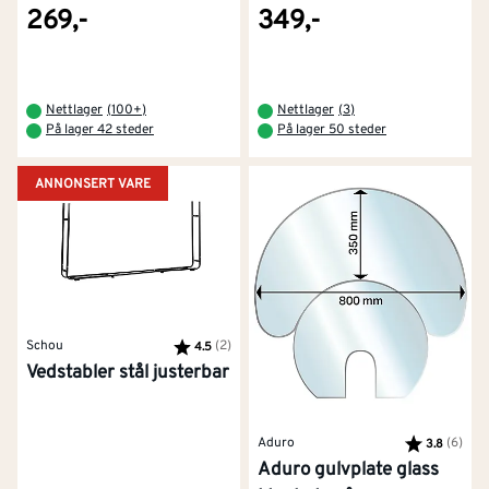
269,-
349,-
Nettlager
(
100+
)
Nettlager
(
3
)
På lager 42 steder
På lager 50 steder
ANNONSERT VARE
Schou
Karakter:
(2)
av 5 mulige
4.5
Vedstabler stål justerbar
Aduro
Karakter:
(6)
av 5
3.8
Aduro gulvplate glass