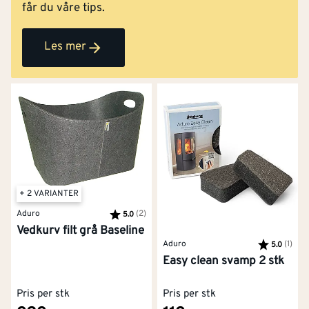
får du våre tips.
Les mer
+ 2 VARIANTER
Aduro
Karakter:
(2)
av 5 mulige
5.0
Vedkurv filt grå Baseline
Aduro
Karakter:
(1)
av 5
5.0
Easy clean svamp 2 stk
Pris per stk
Pris per stk