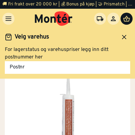
🚚 Fri frakt over 20 000 kr | 💰 Bonus på kjøp | 🤝 Prismatch | ⭐ 100% fornøyd garanti | 🏪 140 byggevarehus
Velg varehus
For lagerstatus og varehuspriser legg inn ditt
Varme og inneklima
Vedovn og peis
Tilbehør
postnummer her
Postnr