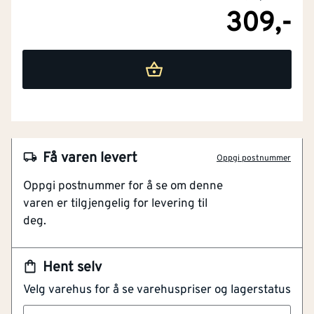
309,-
NOBB
20002312
Artikkelnummer
101107920
Patroner à 300 gr.
Få varen levert
Oppgi postnummer
Tåler 1200°C.
Oppgi postnummer for å se om denne
Brukes til fuger tetting ved høy temperatur
varen er tilgjengelig for levering til
Produktet er vannbasert.
deg.
Fester røykrørsinnføring til pipeforing.
Til tettning av fuger ved onvsrør, og andre steder med
Hent selv
høy temperatur. Massen er i tørr tilstand porøs og har
Velg varehus for å se varehuspriser og lagerstatus
en varmeisolerende effekt. Beholder elastiteten opp til
ca. 800C. Har også god vedheft til emalje. Fargen er