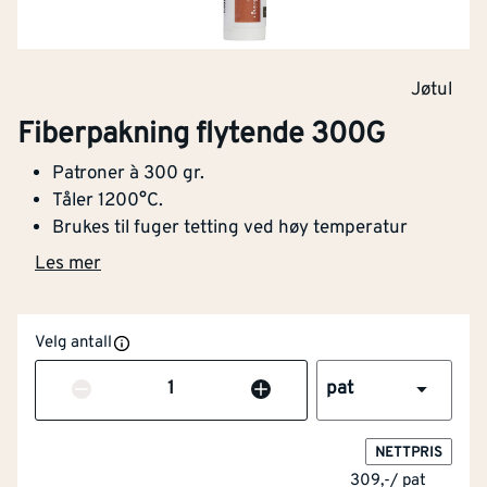
Jøtul
Fiberpakning flytende 300G
Patroner à 300 gr.
Tåler 1200°C.
Brukes til fuger tetting ved høy temperatur
Les mer
Velg antall
Antall
pat
NETTPRIS
309,-
/
pat