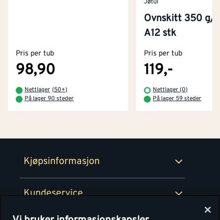
Jøtul
Ovnskitt 350 g/
Kontakt oss
A12 stk
Om Montér
Pris per tub
Pris per tub
Kjøpsbetingelser
Tjenester
Byggevarehus og åpningstider
98,90
119,-
Betaling
Montér Klubb
Nettlager
(
50+
)
Nettlager (0)
Prismatch
På lager 90 steder
På lager 59 steder
Netthandel
Medlemsavtaler
100% fornøydgaranti
Retur- og angrerettsskjema
Montér Bedrift
Ledige stillinger
Kjøpsinformasjon
Retur av EE-avfall
Personvern
Kundeservice
Våre kjøkkensentre