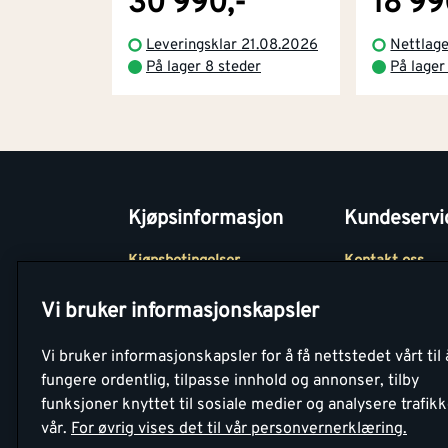
30 990,-
18 99
Leveringsklar 21.08.2026
Nettlage
På lager 8 steder
På lager
Kjøpsinformasjon
Kundeservi
Kjøpsbetingelser
Kontakt oss
Betaling
Tjenester
Vi bruker informasjonskapsler
Netthandel
Montér Klubb
Vi bruker informasjonskapsler for å få nettstedet vårt til 
Retur- og
Medlemsavtale
fungere ordentlig, tilpasse innhold og annonser, tilby
angrerettsskjema
funksjoner knyttet til sosiale medier og analysere trafik
Montér Bedrift
vår.
For øvrig vises det til vår personvernerklæring.