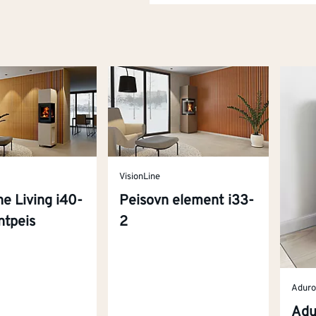
VisionLine
ne Living i40-
Peisovn element i33-
ntpeis
2
Adur
Adu