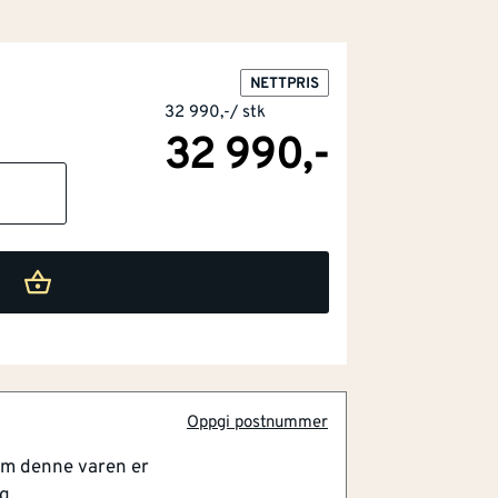
vn som kombinerer funksjon, kvalitet og
NETTPRIS
å 6 kW og er dimensjonert for
32 990,-
/
stk
40-120 m², forutsatt riktig montering
32 990,-
 Dette gir god fleksibilitet til bruk i
ksimal vedlengde er 30 cm, som gjør
ingsved. Modellen kan tilkobles ekstern
 fordel i tette og godt isolerte boliger der
ontrollert fra utsiden.
onveksjon, som bidrar til mer effektiv og
tore glassflater med luftspyling
 glasset under normal bruk og bidrar til
 tid. Brennkammeret er lyst og utformet
oe som gir ovnen et ryddig preg. Den
Oppgi postnummer
 tillegg en funksjonell løsning for
til fyring.
om denne varen er
g.