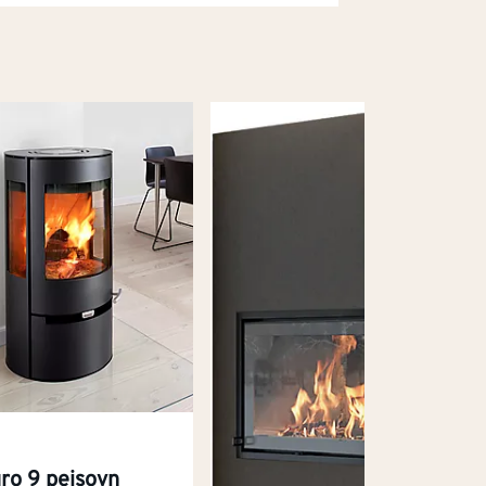
o
ro 9 peisovn