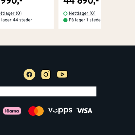
 990,-
44 890,-
ttlager (0)
Nettlager (0)
 lager 44 steder
På lager 1 steder