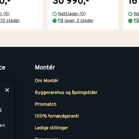
0,-
30 990,-
16
r (0)
Nettlager (0)
Ne
 10 steder
På lager 3 steder
På
ce
Montér
Om Montér
Byggevarehus og åpningstider
Prismatch
å
r
100% fornøydgaranti
ken
Ledige stillinger