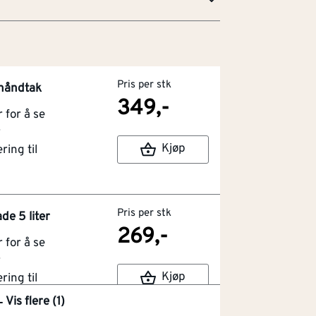
Pris per stk
 håndtak
349,-
for å se
r
Kjøp
ring til
Pris per stk
e 5 liter
269,-
for å se
r
Kjøp
ring til
Vis flere (1)