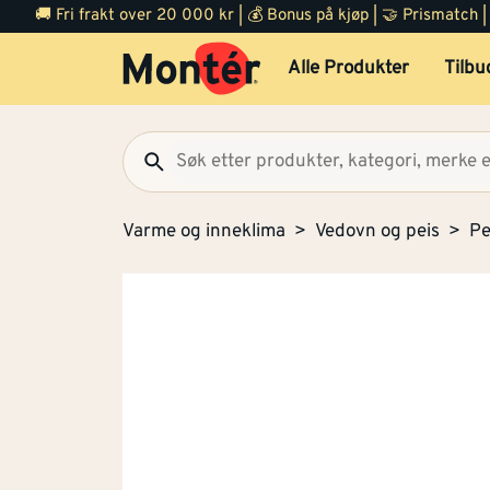
🚚 Fri frakt over 20 000 kr | 💰 Bonus på kjøp | 🤝 Prismatch
Alle Produkter
Tilbu
Varme og inneklima
Vedovn og peis
Pe