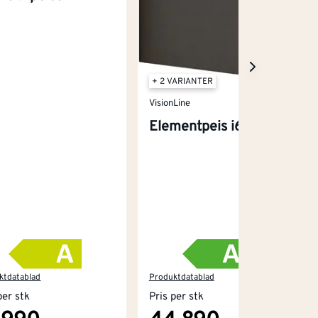
+ 2 VARIANTER
VisionLine
Elementpeis i65 H
ktdatablad
Produktdatablad
per stk
Pris per stk