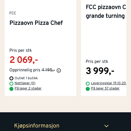
FCC pizzaovn Ch
FCC
grande turning
Pizzaovn Pizza Chef
Kontakt oss
Pris per stk
Om Montér
2 069,-
Pris per stk
Kjøpsbetingelser
Tjenester
Byggevarehus og åpningstider
3 999,-
Opprinnelig pris
4 195,-
Outlet 1 butikk
Betaling
Montér Klubb
Nettlager (0)
Leveringsklar 19.10.2026
Prismatch
På lager 2 steder
På lager 57 steder
Netthandel
Medlemsavtaler
100% fornøydgaranti
Retur- og angrerettsskjema
Montér Bedrift
Ledige stillinger
Kjøpsinformasjon