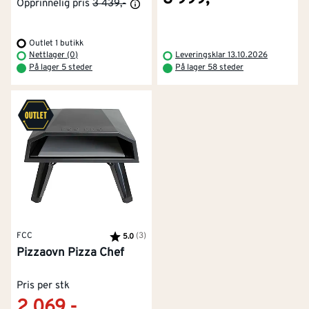
Opprinnelig pris
3 439,-
Outlet 1 butikk
Nettlager (0)
Leveringsklar 13.10.2026
På lager 5 steder
På lager 58 steder
FCC
Karakter:
(3)
av 5 mulige
5.0
Pizzaovn Pizza Chef
Pris per stk
2 069,-