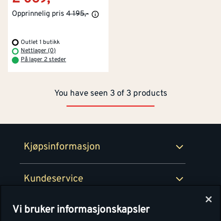
Opprinnelig pris
4 195,-
Kontakt oss
Om Montér
Kjøpsbetingelser
Outlet 1 butikk
Tjenester
Byggevarehus og åpningstider
Nettlager (0)
På lager 2 steder
Betaling
Montér Klubb
Prismatch
You have seen 3 of 3 products
Netthandel
Medlemsavtaler
100% fornøydgaranti
Retur- og angrerettsskjema
Montér Bedrift
Ledige stillinger
Kjøpsinformasjon
Retur av EE-avfall
Personvern
Kundeservice
Våre kjøkkensentre
Vi bruker informasjonskapsler
Montér