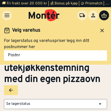
🚚 Fri frakt over 20 000 kr | 💰 Bonus på kjøp | 🤝 Prismatch | ⭐ 100% fornøyd garanti | 🏪 140 byggevarehus
Velg varehus
For lagerstatus og varehuspriser legg inn ditt
Uterom
Grill og bålpanne
Pizzaovn
postnummer her
Pizzaovn – Skap
Postnr
utekjøkkenstemning
med din egen pizzaovn
Se lagerstatus