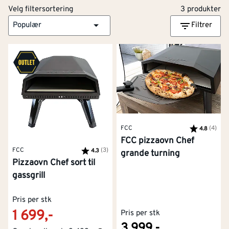
Velg filtersortering
3 produkter
Populær
Filtrer
FCC
Karakter:
(4)
av 5
4.8
FCC pizzaovn Chef
FCC
Karakter:
(3)
av 5 mulige
4.3
grande turning
Pizzaovn Chef sort til
gassgrill
Pris per stk
1 699,-
Pris per stk
3 999,-