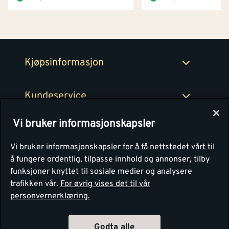
Netthandel
Medlemsavtaler
100% fornøydgaranti
Retur- og angrerettsskjema
Montér Bedrift
Ledige stillinger
Kjøpsinformasjon
Retur av EE-avfall
Personvern
Kundeservice
Våre kjøkkensentre
Vi bruker informasjonskapsler
Montér
Vi bruker informasjonskapsler for å få nettstedet vårt til
å fungere ordentlig, tilpasse innhold og annonser, tilby
funksjoner knyttet til sosiale medier og analysere
trafikken vår.
For øvrig vises det til vår
personvernerklæring.
Godta alle