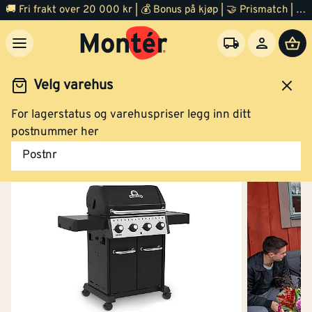
🚚 Fri frakt over 20 000 kr | 💰 Bonus på kjøp | 🤝 Prismatch | ⭐ 100% fornøyd garanti | 🏪 140 byggevarehus
Velg varehus
For lagerstatus og varehuspriser legg inn ditt
Uterom
Grill og bålpanne
Grill
postnummer her
Postnr