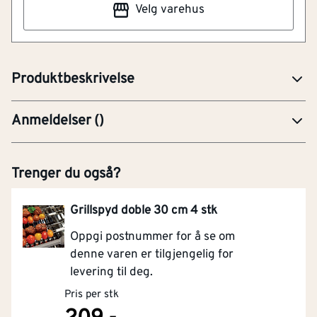
Velg varehus
og grillboksen i støpt aluminium. Pulverlakkerte
nedfellbare sidebord i rustfritt stål, og skap med to
dører i pulverlakkert stål.
Produktbeskrivelse
Anmeldelser
(
)
Trenger du også?
Grillspyd doble 30 cm 4 stk
Oppgi postnummer for å se om
denne varen er tilgjengelig for
levering til deg.
Pris per stk