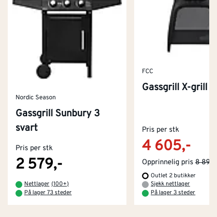
FCC
Gassgrill X-grill 
Nordic Season
Gassgrill Sunbury 3
Kontakt oss
svart
Om Montér
Pris per stk
4 605,-
Pris per stk
Kjøpsbetingelser
Tjenester
Byggevarehus og åpningstider
2 579,-
Opprinnelig pris
8 890,
Outlet 2 butikker
Betaling
Montér Klubb
Nettlager
(
100+
)
Sjekk nettlager
Prismatch
På lager 73 steder
På lager 3 steder
Netthandel
Medlemsavtaler
100% fornøydgaranti