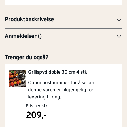
av grilltilbehør. Grilloverflaten er 55,1 x 37,6 cm, og
grillens totale mål er 132 x 61 x 122 cm.
Produktbeskrivelse
Anmeldelser
(
)
Trenger du også?
Grillspyd doble 30 cm 4 stk
Oppgi postnummer for å se om
denne varen er tilgjengelig for
levering til deg.
Pris per stk
209,-