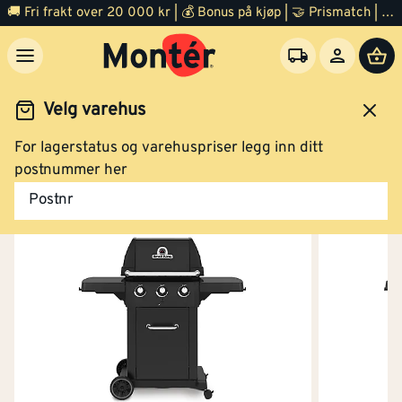
🚚 Fri frakt over 20 000 kr | 💰 Bonus på kjøp | 🤝 Prismatch | ⭐ 100% fornøyd garanti | 🏪 140 byggevarehus
Velg varehus
For lagerstatus og varehuspriser legg inn ditt
Uterom
Grill og bålpanne
Grill
postnummer her
Postnr