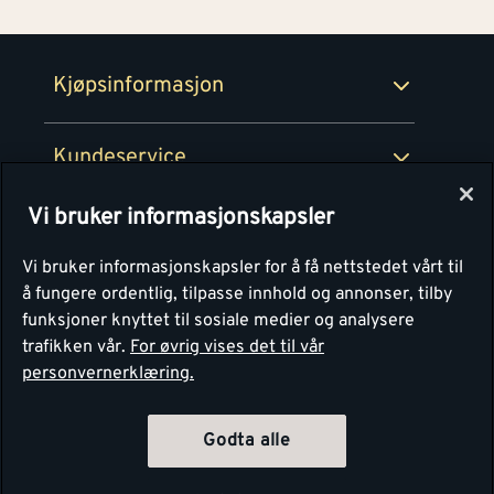
Retur- og angrerettsskjema
Montér Bedrift
Ledige stillinger
Kjøpsinformasjon
Retur av EE-avfall
Personvern
Kundeservice
Våre kjøkkensentre
Vi bruker informasjonskapsler
Montér
Vi bruker informasjonskapsler for å få nettstedet vårt til
å fungere ordentlig, tilpasse innhold og annonser, tilby
funksjoner knyttet til sosiale medier og analysere
trafikken vår.
For øvrig vises det til vår
personvernerklæring.
Godta alle