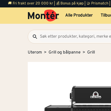
🚚 Fri frakt over 20 000 kr | 💰 Bonus på kjøp | 🤝 Prismatch
Alle Produkter
Tilbu
Uterom
Grill og bålpanne
Grill