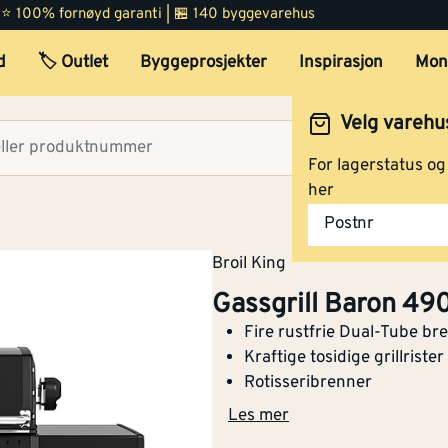
 | ⭐ 100% fornøyd garanti | 🏪 140 byggevarehus
d
🏷️ Outlet
Byggeprosjekter
Inspirasjon
Mon
Velg varehu
Velg lag
For lagerstatus o
her
Postnr
Broil King
Gassgrill Baron 49
Fire rustfrie Dual-Tube br
Kraftige tosidige grillrister
Rotisseribrenner
Les mer