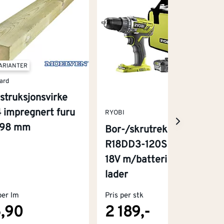
VARIANTER
ard
struksjonsvirke
 impregnert furu
RYOBI
x98 mm
Bor-/skrutrekker
R18DD3-120S One+
18V m/batteri og
lader
per lm
Pris per stk
,90
2 189,-