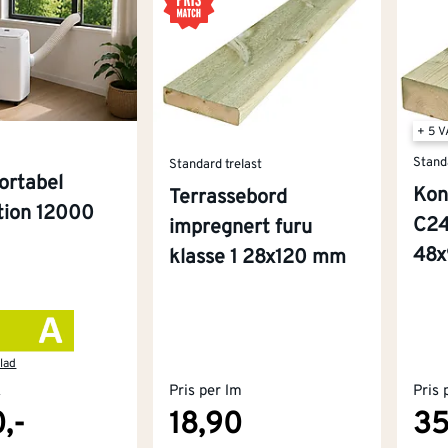
+ 5 
Stand
Standard trelast
ortabel
Kon
Terrassebord
ition 12000
C24
impregnert furu
48
klasse 1 28x120 mm
lad
k
Pris per lm
Pris 
,-
18,90
35