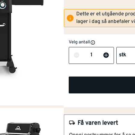
Dette er et utgående pro
lager i dag så anbefaler v
Velg antall
Antall
stk
NOBB
60690166
Artikkelnummer
101652196
Fire rustfrie Dual-Tube br
Kraftige tosidige grillrister
Rotisseribrenner
Sidebrenner
Få varen levert
Broil King Baron 490 Shadow ha
en stor rustfri varmehylle. 4 Du