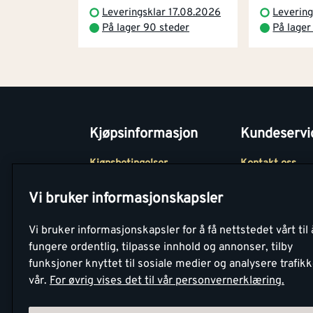
Leveringsklar 17.08.2026
Levering
På lager 90 steder
På lager
Kjøpsinformasjon
Kundeservi
Kjøpsbetingelser
Kontakt oss
Betaling
Tjenester
Vi bruker informasjonskapsler
Netthandel
Montér Klubb
Vi bruker informasjonskapsler for å få nettstedet vårt til 
Retur- og
Medlemsavtale
fungere ordentlig, tilpasse innhold og annonser, tilby
angrerettsskjema
funksjoner knyttet til sosiale medier og analysere trafik
Montér Bedrift
vår.
For øvrig vises det til vår personvernerklæring.
Retur av EE-avf