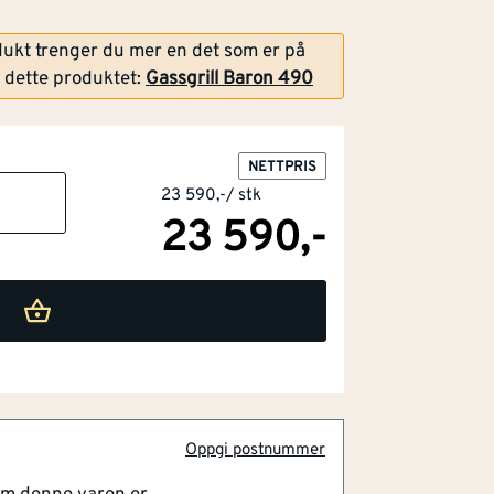
dukt trenger du mer en det som er på
i dette produktet:
Gassgrill Baron 490
NETTPRIS
23 590,-
/
stk
23 590,-
ennere
 i støpejern
Oppgi postnummer
r en samlet grillflate på 64x44 cm pluss
al-Tube-brennere i rustfritt stål, kraftige,