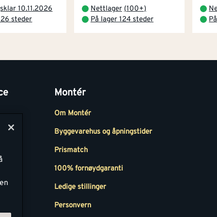
sklar 10.11.2026
Nettlager
(
100+
)
Ne
 26 steder
På lager 124 steder
På
ce
Montér
Om Montér
Byggevarehus og åpningstider
Prismatch
å
r
100% fornøydgaranti
ken
Ledige stillinger
all
Personvern