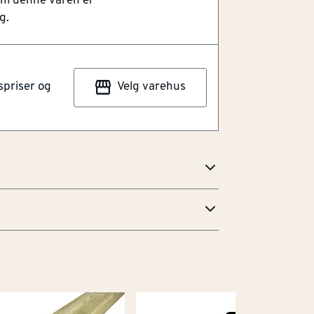
om denne varen er
og et grillsystem med rustfrie stålbølger,
g.
ebord med redskapskroker og skap med 2
 kraft og ytelse i en rekke ulike
yper grillkokker. I hjertet av Baron-serien
spriser og
Velg varehus
l King-systemet: solide grillrister i
 i rustfritt stål og kraftige rustfrie Dual
en klasse for seg selv med enkelt
 ytelse som overgår all annen grilling.