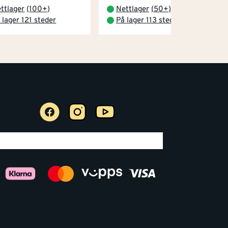
ttlager
(
100+
)
Nettlager
(
50+
)
 lager 121 steder
På lager 113 steder