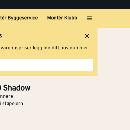
tér Byggeservice
Montér Klubb
s
ersted
Logg inn
Handlevogn
g varehuspriser legg inn ditt postnummer
0 Shadow
ennere
 i støpejern