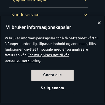
Retur av EE-avfall
Personvern
Kundeservice
Våre kjøkkensentre
Vi bruker informasjonskapsler
Montér
Vi bruker informasjonskapsler for å få nettstedet vårt til
å fungere ordentlig, tilpasse innhold og annonser, tilby
funksjoner knyttet til sosiale medier og analysere
trafikken vår.
For øvrig vises det til vår
personvernerklæring.
Godta alle
Se igjennom
Copyright Montér 2026