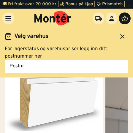
🚚 Fri frakt over 20 000 kr | 💰 Bonus på kjøp | 🤝 Prismatch | ⭐ 100% fornøyd garanti | 🏪 140 byggevarehus
Velg varehus
For lagerstatus og varehuspriser legg inn ditt
Trelast
Listverk
Taklist
postnummer her
Postnr