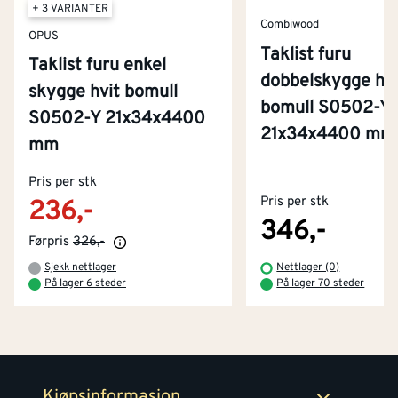
+ 3 VARIANTER
Combiwood
OPUS
Taklist furu
Taklist furu enkel
dobbelskygge hvi
skygge hvit bomull
bomull S0502-Y
S0502-Y 21x34x4400
21x34x4400 mm
mm
Kontakt oss
Om Montér
Pris per stk
Pris per stk
236,-
Kjøpsbetingelser
Tjenester
Byggevarehus og åpningstider
346,-
Førpris
326,-
Betaling
Montér Klubb
Sjekk nettlager
Nettlager (0)
Prismatch
På lager 6 steder
På lager 70 steder
Netthandel
Medlemsavtaler
100% fornøydgaranti
Retur- og angrerettsskjema
Montér Bedrift
Ledige stillinger
Kjøpsinformasjon