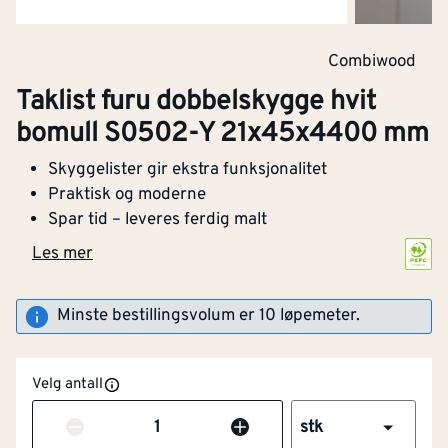
Combiwood
Taklist furu dobbelskygge hvit
bomull S0502-Y 21x45x4400 mm
Skyggelister gir ekstra funksjonalitet
Praktisk og moderne
Spar tid – leveres ferdig malt
Les mer
Minste bestillingsvolum er 10 løpemeter.
PEFC
Velg antall
Råvarer og produkter som kommer fra
Antall
stk
bærekraftig forvaltet skog.