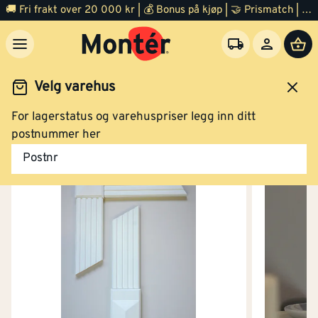
🚚 Fri frakt over 20 000 kr | 💰 Bonus på kjøp | 🤝 Prismatch | ⭐ 100% fornøyd garanti | 🏪 140 byggevarehus
Velg varehus
For lagerstatus og varehuspriser legg inn ditt
Trelast
Listverk
Taklist
Kloss
postnummer her
Postnr