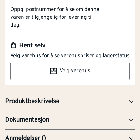
Oppgi postnummer for å se om denne
Forenkler Arbeidet Ved Belisting
varen er tilgjengelig for levering til
Høy Kvalitet
deg.
Gir Et Pent Og Eksklusivt Resultat
Norsk Design
Enkel Montering
Hent selv
Velg varehus for å se varehuspriser og lagerstatus
Ubehandlet pynteklosser for pen sammenføying av
dør og vindu lister. Passer opptil 21x70mm list. Finnes i
Velg varehus
flere modeller og størrelser. I ubehandlet furu. Finnes
også i hvitmalt. Passer sammen med bunnkloss nr.
202A.
BRO-Brosjyre
Produktbeskrivelse
FDV-Forvaltning, drift og vedlikehold
Dokumentasjon
Anmeldelser
(
)