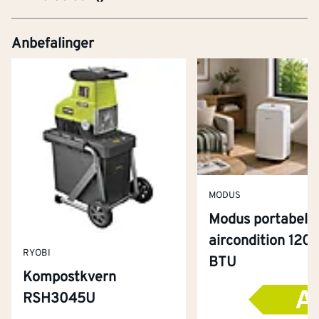
Anbefalinger
MODUS
Modus portabel
aircondition 120
RYOBI
BTU
Kompostkvern
RSH3045U
Kontakt oss
Om Montér