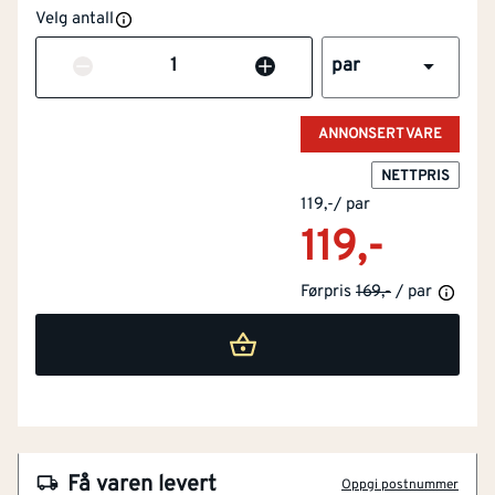
Velg antall
Antall
par
ANNONSERT VARE
NETTPRIS
119,-
/
par
119,-
Førpris
169,-
/ par
NOBB
22767354
Få varen levert
Oppgi postnummer
Artikkelnummer
101114928