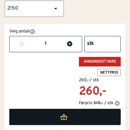
2150
PEFC
Råvarer og produkter som kommer fra
bærekraftig forvaltet skog.
Velg antall
Antall
stk
ANNONSERT VARE
NETTPRIS
260,-
/
stk
260,-
Førpris
519,-
/ stk
NOBB
52672900
Artikkelnummer
101216436