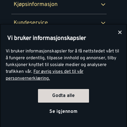
Kjøpsinformasjon
Retur av EE-avfall
Personvern
Kundeservice
Våre kjøkkensentre
Vi bruker informasjonskapsler
Montér
Vi bruker informasjonskapsler for å få nettstedet vårt til
å fungere ordentlig, tilpasse innhold og annonser, tilby
funksjoner knyttet til sosiale medier og analysere
trafikken vår.
For øvrig vises det til vår
personvernerklæring.
Godta alle
Se igjennom
Copyright Montér 2026