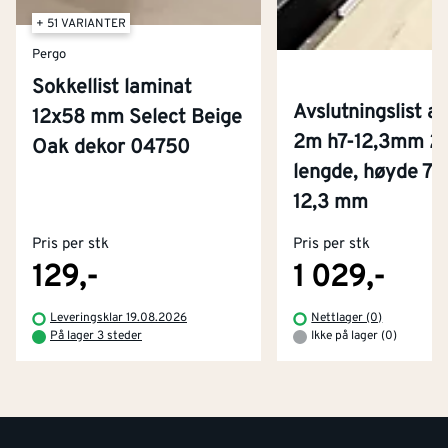
+ 51 VARIANTER
Pergo
Sokkellist laminat
Avslutningslist a 
12x58 mm Select Beige
2m h7-12,3mm 2
Oak dekor 04750
lengde, høyde 7
Kontakt oss
12,3 mm
Om Montér
Pris per stk
Pris per stk
Kjøpsbetingelser
Tjenester
Byggevarehus og åpningstider
129,-
1 029,-
Betaling
Montér Klubb
Leveringsklar 19.08.2026
Nettlager (0)
Prismatch
På lager 3 steder
Ikke på lager (0)
Netthandel
Medlemsavtaler
100% fornøydgaranti
Retur- og angrerettsskjema
Montér Bedrift
Ledige stillinger