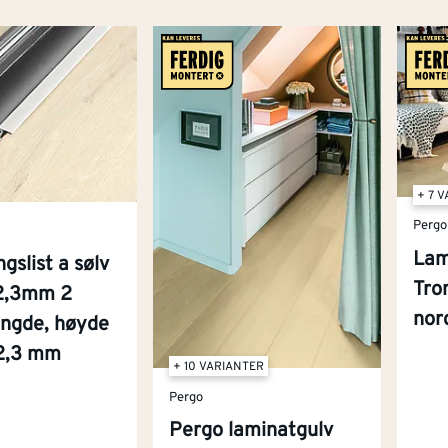
+ 7 
Pergo
Lam
ngslist a sølv
Tro
2,3mm 2
nor
engde, høyde
2,3 mm
+ 10 VARIANTER
Pergo
Pergo laminatgulv