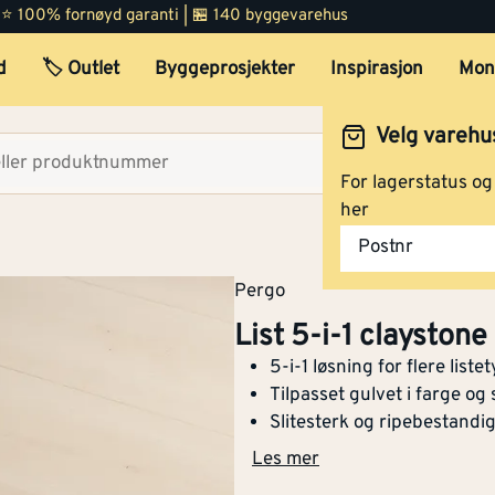
 | ⭐ 100% fornøyd garanti | 🏪 140 byggevarehus
d
🏷️ Outlet
Byggeprosjekter
Inspirasjon
Mon
Velg varehu
Velg lag
For lagerstatus o
her
Postnr
Pergo
List 5-i-1 claystone
5-i-1 løsning for flere liste
Tilpasset gulvet i farge og 
Slitesterk og ripebestandig
Les mer