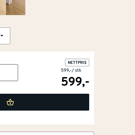
NETTPRIS
599,-
/
stk
599,-
typer
struktur
 overflate