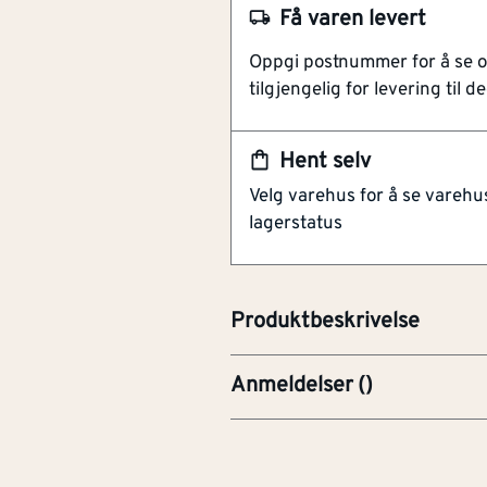
Enkelt tilpasning med Inci
Få varen levert
Gir et sømløst og profesjon
Oppgi postnummer for å se 
Pergo 5-i-1 er en fleksibel list
tilgjengelig for levering til de
én praktisk pakke. Listene er ti
gir et helhetlig og sømløst resu
Hent selv
slitesterkt og ripebestandig l
Velg varehus for å se varehu
undersiden av stabil plast. Me
lagerstatus
listen enkelt tilpasses ulike be
Løsningen passer gulvhøyder m
profesjonell avslutning rundt g
Produktbeskrivelse
Anmeldelser
(
)