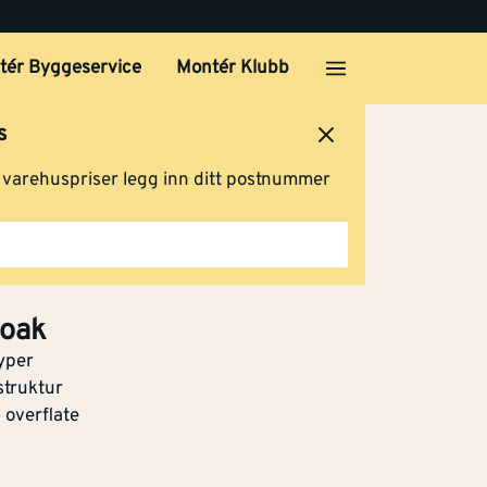
tér Byggeservice
Montér Klubb
s
ersted
Logg inn
Handlevogn
g varehuspriser legg inn ditt postnummer
 oak
typer
struktur
 overflate