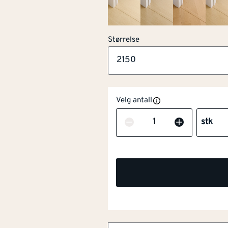
Størrelse
2150
Velg antall
Antall
stk
NOBB
60797730
Artikkelnummer
101970098
5-i-1 løsning for flere liste
Tilpasset gulvet i farge og 
Slitesterk og ripebestandig