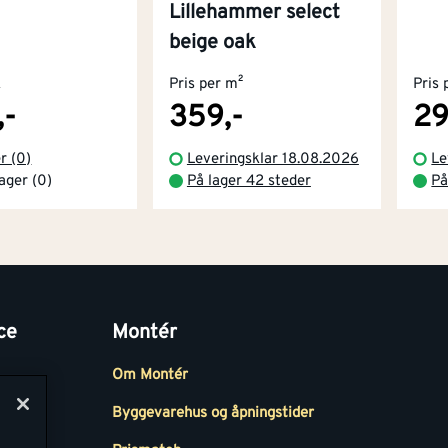
Lillehammer select
beige oak
k
Pris per m²
Pris 
,-
359,-
29
r (0)
Leveringsklar 18.08.2026
Le
lager (0)
På lager 42 steder
På
ce
Montér
Om Montér
Byggevarehus og åpningstider