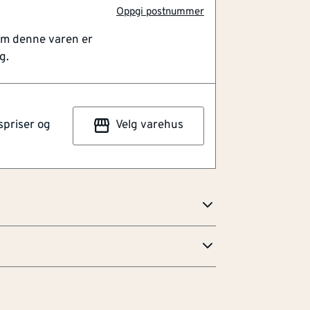
zo-system
Oppgi postnummer
elt resultat
om denne varen er
eløsning som kombinerer flere listetyper i
g.
lpasset gulvet både i farge og struktur, og
ltat i hele rommet. Overflaten er laget av
aminat, mens kjernen består av HDF og
spriser og
Velg varehus
d den patenterte Incizo-løsningen kan
hov ved å kappe den til ønsket form.
ellom 7 og 10 mm og gir en enkel og
ulvet.