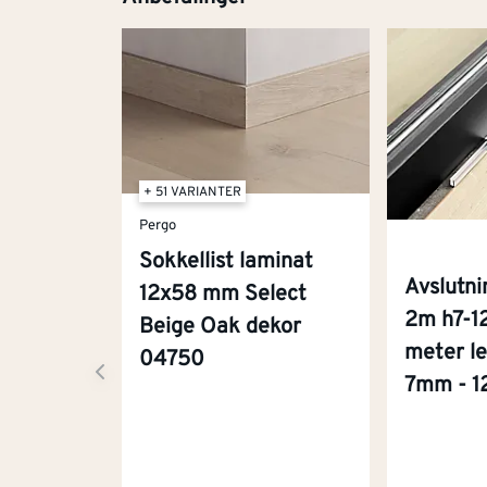
+ 51 VARIANTER
Pergo
Sokkellist laminat
Avslutni
12x58 mm Select
2m h7-1
Beige Oak dekor
meter l
04750
7mm - 1