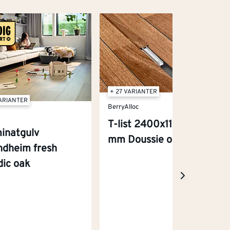
+ 27 VARIANTER
VARIANTER
BerryAlloc
T-list 2400x11,1x44
inatgulv
mm Doussie oljet
ndheim fresh
dic oak