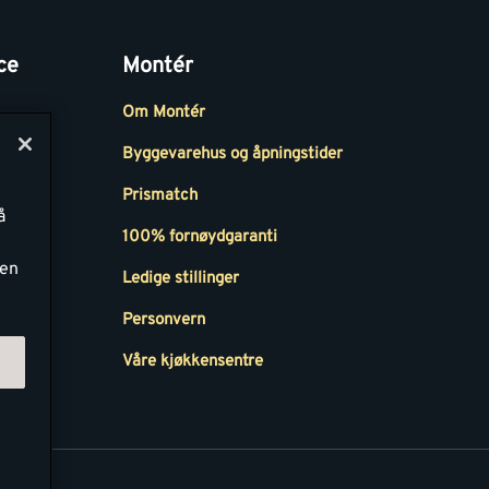
ce
Montér
Om Montér
Byggevarehus og åpningstider
Prismatch
å
r
100% fornøydgaranti
ken
Ledige stillinger
all
Personvern
Våre kjøkkensentre