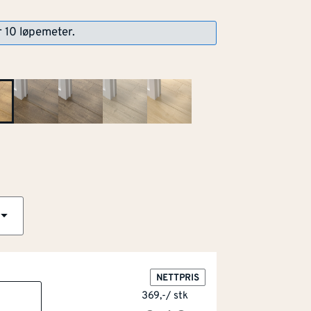
r 10 løpemeter.
r som kommer fra bærekraftig forvaltet
NETTPRIS
369,-
/
stk