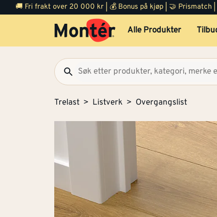
🚚 Fri frakt over 20 000 kr | 💰 Bonus på kjøp | 🤝 Prismatch
Alle Produkter
Tilbu
Trelast
Listverk
Overgangslist