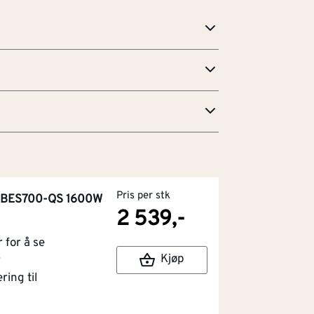
ulvet.
Pris per stk
g BES700-QS 1600W
2 539,-
for å se
Kjøp
r
ring til