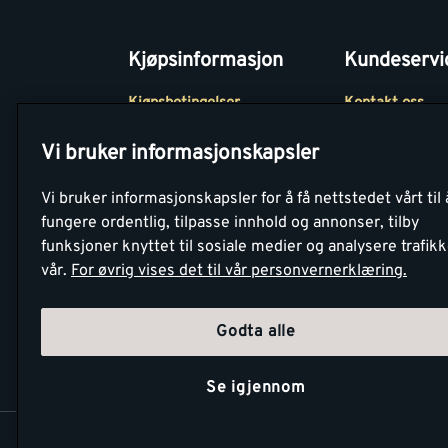
Kjøpsinformasjon
Kundeservi
Kjøpsbetingelser
Kontakt oss
Betaling
Tjenester
Vi bruker informasjonskapsler
Netthandel
Montér Klubb
Vi bruker informasjonskapsler for å få nettstedet vårt til 
Retur- og
Medlemsavtale
fungere ordentlig, tilpasse innhold og annonser, tilby
angrerettsskjema
funksjoner knyttet til sosiale medier og analysere trafik
Montér Bedrift
vår.
For øvrig vises det til vår personvernerklæring.
Retur av EE-avf
Godta alle
Se igjennom
Copyright Montér 2026