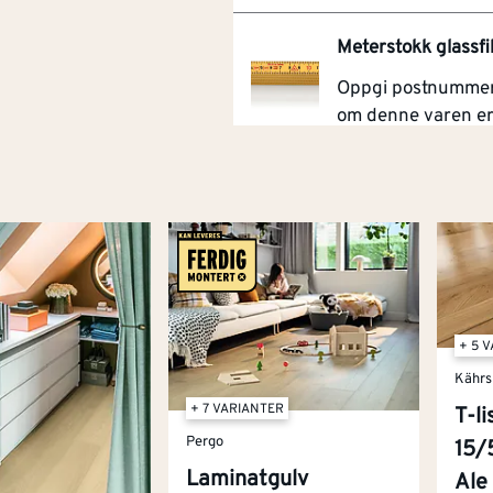
Meterstokk glassfi
Oppgi postnummer 
om denne varen e
tilgjengelig for leve
deg.
+ 5 
Kährs
+ 7 VARIANTER
T-li
Pergo
15/
Laminatgulv
Ale