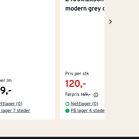
modern grey oak
Pris per stk
per lm
120,-
9,-
Førpris
169,-
ttlager (0)
Nettlager (0)
 lager 7 steder
På lager 4 steder