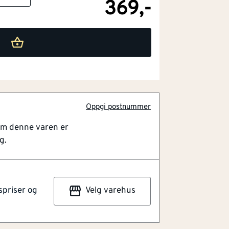
369,-
typer
struktur
 overflate
zo-system
Oppgi postnummer
elt resultat
om denne varen er
eløsning som kombinerer flere listetyper i
g.
lpasset gulvet både i farge og struktur, og
ltat i hele rommet. Overflaten er laget av
aminat, mens kjernen består av HDF og
spriser og
Velg varehus
d den patenterte Incizo-løsningen kan
hov ved å kappe den til ønsket form.
ellom 7 og 10 mm og gir en enkel og