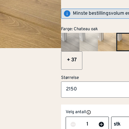
Minste bestillingsvolum e
Farge
:
Chateau oak
PEFC
Råvarer og produkte
skog.
+
37
Størrelse
2150
Velg antall
Antall
stk