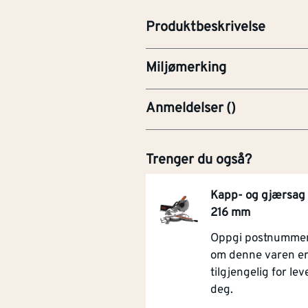
profesjonell avslutning rundt g
Produktbeskrivelse
Miljømerking
Anmeldelser
(
)
Trenger du også?
Kapp- og gjærsa
216 mm
Oppgi postnummer 
om denne varen e
tilgjengelig for leve
deg.