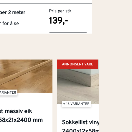
Pris per stk
ber 2 meter
139,-
for å se
r
Kjøp
ring til
ANNONSERT VARE
VARIANTER
+ 16 VARIANTER
st massiv eik
58x21x2400 mm
Sokkellist vinyl
2400x12x58mm