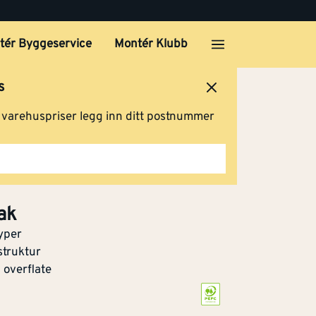
tér Byggeservice
Montér Klubb
s
ersted
Logg inn
Handlevogn
g varehuspriser legg inn ditt postnummer
ak
typer
struktur
 overflate