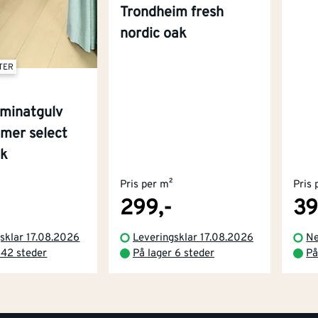
Trondheim fresh
nordic oak
TER
aminatgulv
mmer select
ak
Pris per m²
Pris 
299,-
39
sklar 17.08.2026
Leveringsklar 17.08.2026
Ne
 42 steder
På lager 6 steder
På