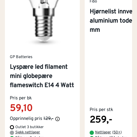
Fibo
Hjørnelist innven
aluminium todel
mm
GP Batteries
Lyspære led filament
mini globepære
flameswitch E14 4 Watt
Kontakt oss
Pris per bk
Om Montér
59,10
Pris per stk
Kjøpsbetingelser
Tjenester
Byggevarehus og åpningstider
259,-
Opprinnelig pris
129,-
Outlet 3 butikker
Betaling
Montér Klubb
Sjekk nettlager
Nettlager
(
50+
)
Prismatch