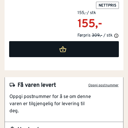
NETTPRIS
155,-
/
stk
155,-
Førpris
309,-
/ stk
Få varen levert
Oppgi postnummer
NOBB
53642116
Oppgi postnummer for å se om denne
varen er tilgjengelig for levering til
Artikkelnummer
101219067
deg.
Ekstra lang
Diskre