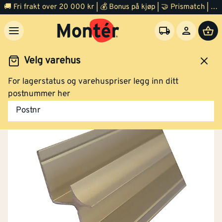
🚚 Fri frakt over 20 000 kr | 💰 Bonus på kjøp | 🤝 Prismatch | ⭐ 100% fornøyd garanti | 🏪 140 byggevarehus
Velg varehus
For lagerstatus og varehuspriser legg inn ditt
Trelast
Listverk
Overgangslist
postnummer her
Postnr