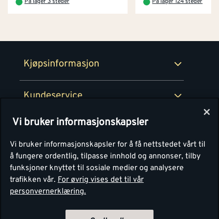
På lager 3 steder
På lager 124 steder
Netthandel
Medlemsavtaler
100% fornøydgaranti
Retur- og angrerettsskjema
Montér Bedrift
Ledige stillinger
Kjøpsinformasjon
Retur av EE-avfall
Personvern
Kundeservice
Våre kjøkkensentre
Vi bruker informasjonskapsler
Montér
Vi bruker informasjonskapsler for å få nettstedet vårt til
å fungere ordentlig, tilpasse innhold og annonser, tilby
funksjoner knyttet til sosiale medier og analysere
trafikken vår.
For øvrig vises det til vår
personvernerklæring.