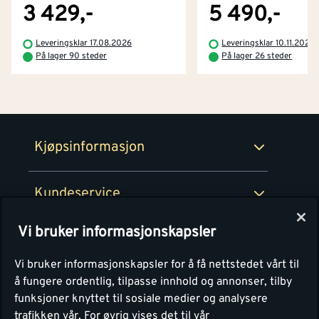
Byggevarehus og åpningstider
3 429,-
5 490,-
Betaling
Montér Klubb
Leveringsklar 17.08.2026
Leveringsklar 10.11.2026
Prismatch
På lager 90 steder
På lager 26 steder
Netthandel
Medlemsavtaler
100% fornøydgaranti
Retur- og angrerettsskjema
Montér Bedrift
Ledige stillinger
Kjøpsinformasjon
Retur av EE-avfall
Personvern
Kundeservice
Våre kjøkkensentre
Vi bruker informasjonskapsler
Montér
Vi bruker informasjonskapsler for å få nettstedet vårt til
å fungere ordentlig, tilpasse innhold og annonser, tilby
funksjoner knyttet til sosiale medier og analysere
trafikken vår.
For øvrig vises det til vår