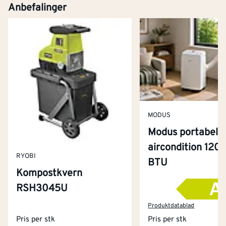
Anbefalinger
MODUS
Modus portabel
aircondition 120
RYOBI
BTU
Kompostkvern
RSH3045U
Kontakt oss
Om Montér
Produktdatablad
Pris per stk
Pris per stk
Kjøpsbetingelser
Tjenester