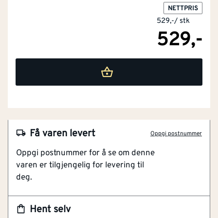
NETTPRIS
529,-
/
stk
529,-
Bredde
[mm]
40
Tykkelse
[mm]
8
Lengde (mm)
[mm]
2400
Karmsett
Nei
Få varen levert
Oppgi postnummer
With cable routing
Nei
Oppgi postnummer for å se om denne
Med hempe
Nei
varen er tilgjengelig for levering til
NOBB
60047688
deg.
Materiale
MDF
Artikkelnummer
101618703
Hent selv
Miljøsertifisering
PEFC
Fargematchet til gulvene