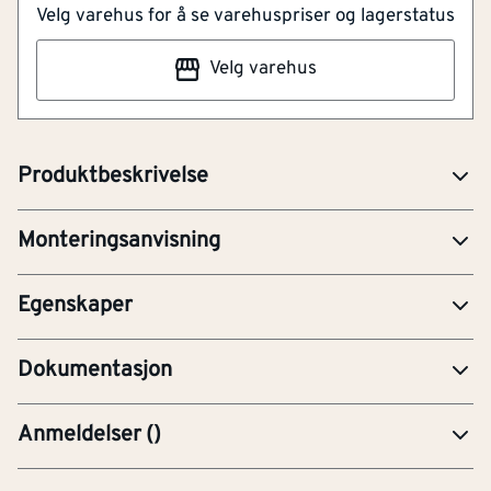
Velg varehus for å se varehuspriser og lagerstatus
Fin overgang mellom gulvflatene
Type
Andre
Lett å montere
Velg varehus
Overflatebehandling
Foliert
Fargematchende T-Lister i MDF til laminatgulv og
vinylgulv.
Modifiseringsmetode
Andre
Produktbeskrivelse
Last ned monteringsanvisning
Overflatebearbeiding
Andre
Monteringsanvisning
Type feste
Andre
BRO-Brosjyre
Egenskaper
MAN-Monteringsanvisning
Dokumentasjon
Anmeldelser
(
)