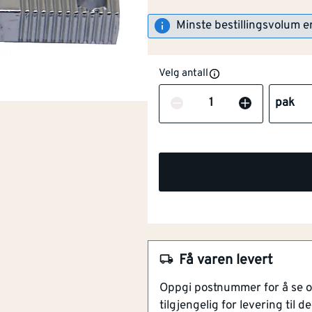
Minste bestillingsvolum e
Velg antall
Antall
pak
Få varen levert
NOBB
44018974
Oppgi postnummer for å se 
Artikkelnummer
101154008
tilgjengelig for levering til de