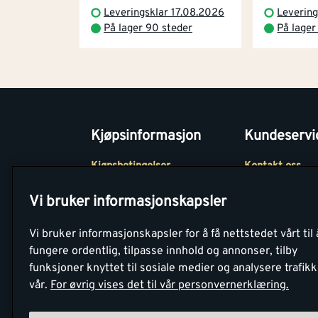
Leveringsklar 17.08.2026
Levering
På lager 90 steder
På lager
Kjøpsinformasjon
Kundeservi
Kjøpsbetingelser
Kontakt oss
Betaling
Tjenester
Vi bruker informasjonskapsler
Netthandel
Montér Klubb
Vi bruker informasjonskapsler for å få nettstedet vårt til 
Retur- og
Medlemsavtale
fungere ordentlig, tilpasse innhold og annonser, tilby
angrerettsskjema
funksjoner knyttet til sosiale medier og analysere trafik
Montér Bedrift
vår.
For øvrig vises det til vår personvernerklæring.
Retur av EE-avf