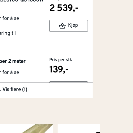
g BES700-QS 1600W
2 539,-
for å se
Kjøp
r
ring til
Pris per stk
ber 2 meter
139,-
for å se
r
Kjøp
ring til
Vis flere (1)