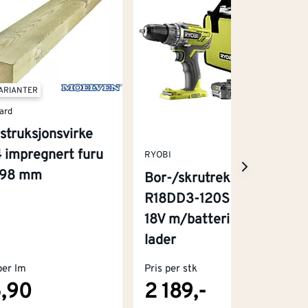
VARIANTER
ard
struksjonsvirke
 impregnert furu
RYOBI
x98 mm
Bor-/skrutrekker
R18DD3-120S One+
18V m/batteri og
lader
per lm
Pris per stk
,90
2 189,-