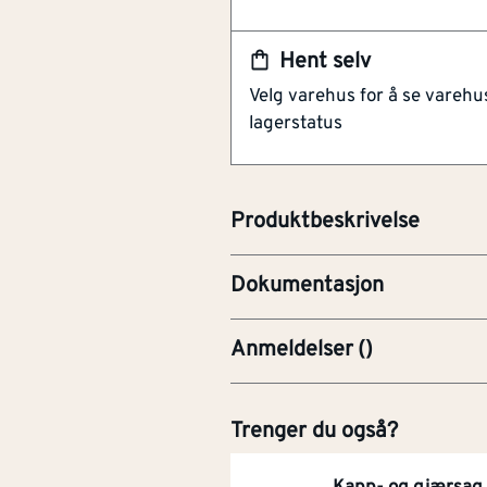
Lett å installere ved 90 gr
Gir et helhetlig utseende
Hent selv
Forbedrer hjørnets estetik
Velg varehus for å se varehu
lagerstatus
Hjørne 8mm polert aluminium squ
bruk på hjørnelist, så slipper 
vinkler. Gir et mer helhetlig inn
BRO-Brosjyre
Produktbeskrivelse
FDV-Forvaltning, drift og v
Dokumentasjon
Anmeldelser
(
)
Trenger du også?