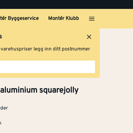
tér Byggeservice
Montér Klubb
s
ersted
Logg inn
Handlevogn
g varehuspriser legg inn ditt postnummer
aluminium squarejolly
ader
k