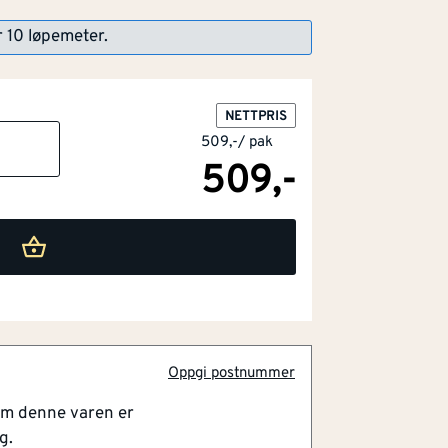
r 10 løpemeter.
NETTPRIS
509,-
/
pak
509,-
Oppgi postnummer
om denne varen er
g.