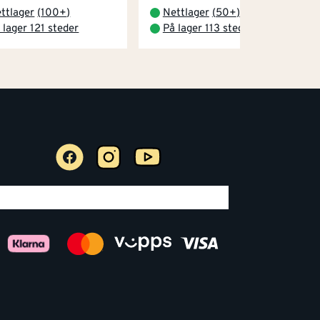
ttlager
(
100+
)
Nettlager
(
50+
)
 lager 121 steder
På lager 113 steder