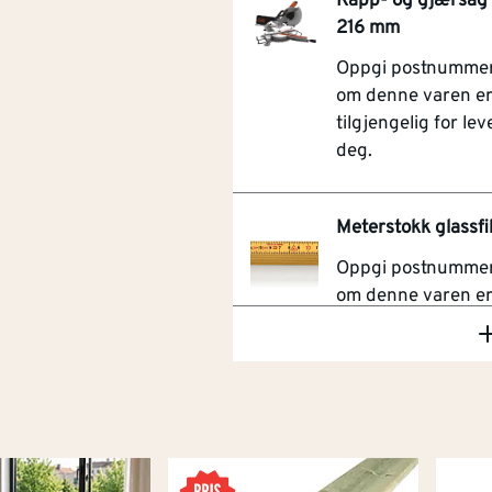
Kapp- og gjærsa
216 mm
Oppgi postnummer 
om denne varen e
tilgjengelig for leve
deg.
Meterstokk glassfi
Oppgi postnummer 
om denne varen e
tilgjengelig for leve
deg.