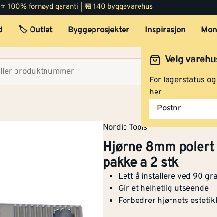
 | ⭐ 100% fornøyd garanti | 🏪 140 byggevarehus
d
🏷️ Outlet
Byggeprosjekter
Inspirasjon
Mon
Velg varehu
Velg lag
For lagerstatus o
her
Postnr
Nordic Tools
Hjørne 8mm polert 
pakke a 2 stk
Lett å installere ved 90 gr
Gir et helhetlig utseende
Forbedrer hjørnets estetik