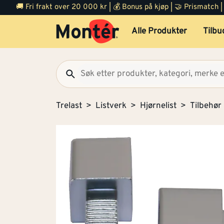
🚚 Fri frakt over 20 000 kr | 💰 Bonus på kjøp | 🤝 Prismatch
Alle Produkter
Tilbu
Trelast
Listverk
Hjørnelist
Tilbehør