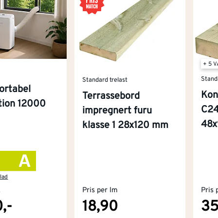
+ 5 
Stand
Standard trelast
ortabel
Kon
Terrassebord
ition 12000
C24
impregnert furu
48
klasse 1 28x120 mm
lad
k
Pris per lm
Pris 
,-
18,90
35