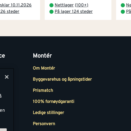
sklar 10.11.2026
Nettlager
(
100+
)
Ne
 26 steder
På lager 124 steder
På
ce
Montér
Om Montér
Byggevarehus og åpningstider
Prismatch
å
r
100% fornøydgaranti
ken
Ledige stillinger
all
Personvern