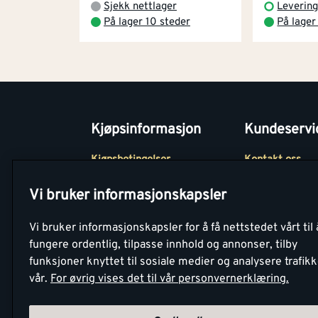
Sjekk nettlager
Levering
På lager 10 steder
På lager
Kjøpsinformasjon
Kundeservi
Kjøpsbetingelser
Kontakt oss
Betaling
Tjenester
Vi bruker informasjonskapsler
Netthandel
Montér Klubb
Vi bruker informasjonskapsler for å få nettstedet vårt til 
Retur- og
Medlemsavtale
fungere ordentlig, tilpasse innhold og annonser, tilby
angrerettsskjema
funksjoner knyttet til sosiale medier og analysere trafik
Montér Bedrift
vår.
For øvrig vises det til vår personvernerklæring.
Retur av EE-avf