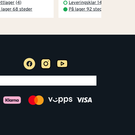
ttlager
(
4
)
Leveringsklar 14.08.2026
 lager 68 steder
På lager 92 steder