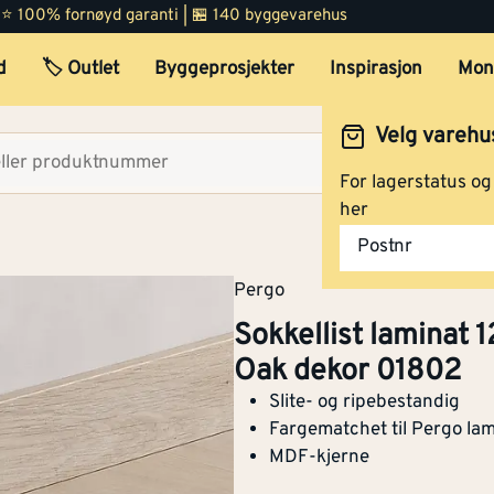
 | ⭐ 100% fornøyd garanti | 🏪 140 byggevarehus
d
🏷️ Outlet
Byggeprosjekter
Inspirasjon
Mon
Velg varehu
Velg lag
For lagerstatus o
her
Postnr
Pergo
Sokkellist laminat
Oak dekor 01802
Slite- og ripebestandig
Fargematchet til Pergo lam
MDF-kjerne