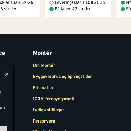
sklar 18.08.2026
Leveringsklar 18.08.2026
Ne
 6 steder
På lager 42 steder
På
ce
Montér
Om Montér
Byggevarehus og åpningstider
Prismatch
å
r
100% fornøydgaranti
ken
Ledige stillinger
all
Personvern