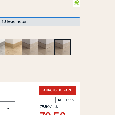
r 10 løpemeter.
r som kommer fra bærekraftig forvaltet
ANNONSERT VARE
NETTPRIS
79,50
/
stk