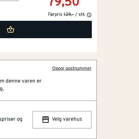
79,50
Førpris
129,-
/ stk
Oppgi postnummer
om denne varen er
g.
inat
spriser og
Velg varehus
rgo. Kjernen er laget i MDF, mens
 ripebestandig laminat. Listen har en