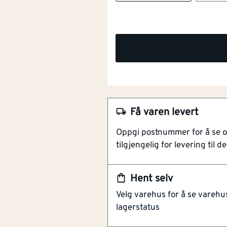
Få varen levert
NOBB
55085516
Oppgi postnummer for å se 
Artikkelnummer
101247710
tilgjengelig for levering til de
Slite- og ripebestandig
Fargematchet til Pergo lam
Hent selv
MDF-kjerne
Velg varehus for å se varehu
lagerstatus
Fargematchet sokkellist fra Pe
overflaten er laget av slite- og