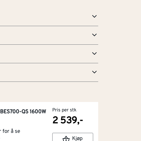
Pris per stk
g BES700-QS 1600W
2 539,-
for å se
Kjøp
r