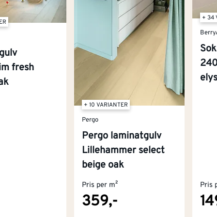
+ 34
TER
Berry
Sok
gulv
24
im fresh
ely
ak
+ 10 VARIANTER
Pergo
Pergo laminatgulv
Lillehammer select
beige oak
Pris per m²
Pris 
359,-
14