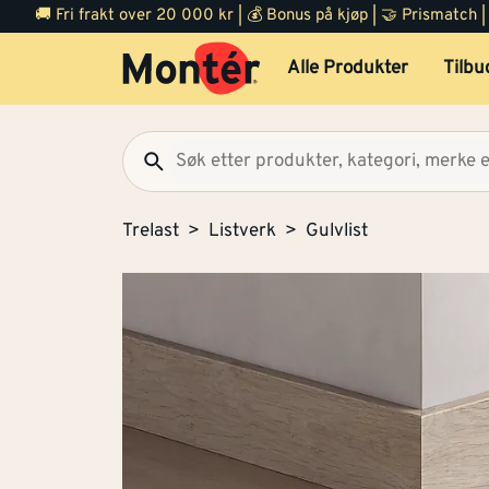
🚚 Fri frakt over 20 000 kr | 💰 Bonus på kjøp | 🤝 Prismatch
Alle Produkter
Tilbu
Trelast
Listverk
Gulvlist