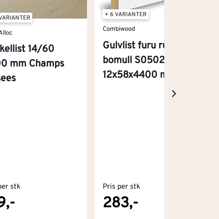
+ 6 VARIANTER
 VARIANTER
Combiwood
Alloc
Gulvlist furu rund hvit
kellist 14/60
bomull S0502-Y
00 mm Champs
12x58x4400 mm
sees
per stk
Pris per stk
9,-
283,-