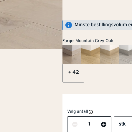
Minste bestillingsvolum e
PEFC
Farge
:
Mountain Grey Oak
Råvarer og produkte
skog.
+
42
Velg antall
Antall
stk