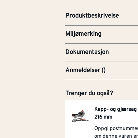
lengde på 2400 mm.
Produktbeskrivelse
Miljømerking
PRE-Produktdatablad
Dokumentasjon
Anmeldelser
(
)
Trenger du også?
Kapp- og gjærsa
216 mm
Oppgi postnummer 
om denne varen e