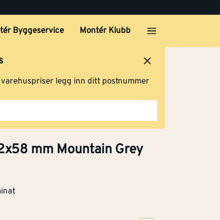
tér Byggeservice
Montér Klubb
s
ersted
Logg inn
Handlevogn
g varehuspriser legg inn ditt postnummer
 12x58 mm Mountain Grey
inat