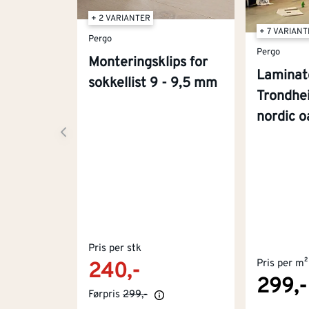
+ 2 VARIANTER
+ 7 VARIAN
Pergo
Pergo
Monteringsklips for
Laminat
sokkellist 9 - 9,5 mm
Trondhe
nordic o
Pris per stk
Pris per m²
240,-
299,-
Førpris
299,-