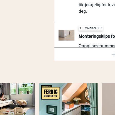
tilgjengelig for leve
deg.
+ 2 VARIANTER
Monteringsklips fo
Oppgi postnummer 
om denne varen e
tilgjengelig for leve
deg.