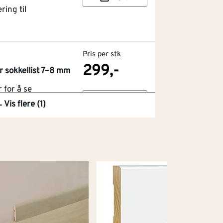
ring til
Pris per stk
299,-
r sokkellist 7–8 mm
for å se
Kjøp
r
Vis flere (1)
ring til