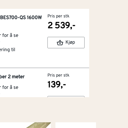
Pris per stk
g BES700-QS 1600W
2 539,-
for å se
Kjøp
r
ring til
Pris per stk
ber 2 meter
139,-
for å se
r
Kjøp
ring til