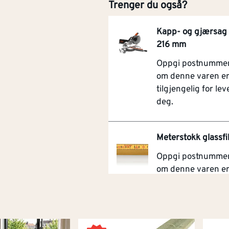
Trenger du også?
Kapp- og gjærsa
216 mm
Oppgi postnummer 
om denne varen e
tilgjengelig for leve
deg.
Meterstokk glassfi
Oppgi postnummer 
om denne varen e
tilgjengelig for leve
deg.