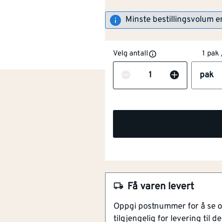
Minste bestillingsvolum e
Velg antall
1 pak 
Antall
pak
NOBB
60041634
Artikkelnummer
101394546
Moderne gulvlist i samme 
Skaper en fin finish og gir
Avrundet sterk kant uten s
Få varen levert
Ekte tre, laget av parkettb
Oppgi postnummer for å se 
Ferdigbehandlet, klar til br
tilgjengelig for levering til de