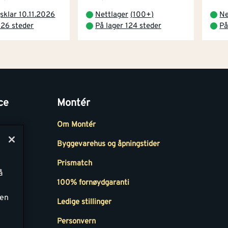
sklar 10.11.2026
Nettlager
(
100+
)
Ne
 26 steder
På lager 124 steder
På
ce
Montér
Om Montér
Byggevarehus og åpningstider
Prismatch
å
r
100% fornøydgaranti
ken
Ledige stillinger
all
Personvern