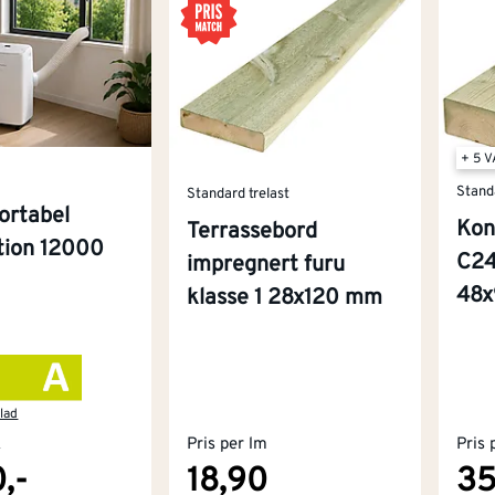
+ 5 
Stand
Standard trelast
ortabel
Kon
Terrassebord
ition 12000
C24
impregnert furu
48
klasse 1 28x120 mm
lad
k
Pris per lm
Pris 
,-
18,90
35