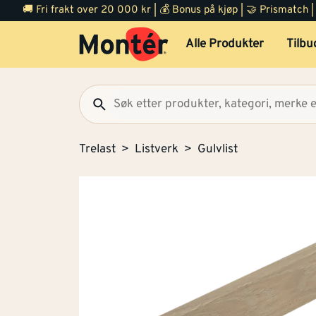
🚚 Fri frakt over 20 000 kr | 💰 Bonus på kjøp | 🤝 Prismatch
Alle Produkter
Tilbu
Trelast
Listverk
Gulvlist