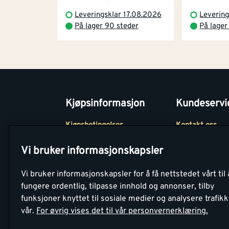
Leveringsklar 17.08.2026
Levering
På lager 90 steder
På lager
Kjøpsinformasjon
Kundeservi
Kjøpsbetingelser
Kontakt oss
Betaling
Tjenester
Vi bruker informasjonskapsler
Netthandel
Montér Klubb
Vi bruker informasjonskapsler for å få nettstedet vårt til 
Retur- og
Medlemsavtale
fungere ordentlig, tilpasse innhold og annonser, tilby
angrerettsskjema
funksjoner knyttet til sosiale medier og analysere trafik
Montér Bedrift
vår.
For øvrig vises det til vår personvernerklæring.
Retur av EE-avf