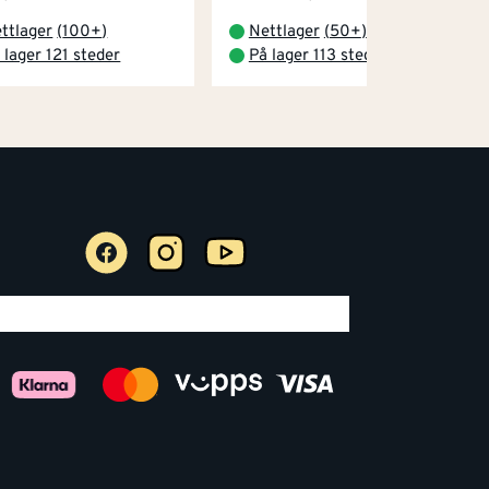
ttlager
(
100+
)
Nettlager
(
50+
)
 lager 121 steder
På lager 113 steder