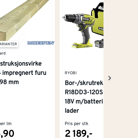
VARIANTER
ard
struksjonsvirke
 impregnert furu
RYOBI
x98 mm
Bor-/skrutrekker
R18DD3-120S One+
18V m/batteri og
lader
per lm
Pris per stk
,90
2 189,-