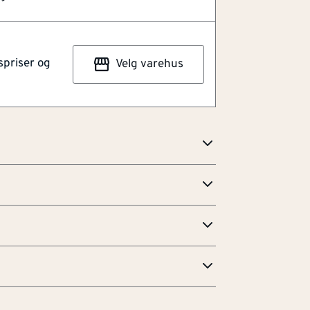
get av BOEN parkettbord i fargen Eik Pale
ordene blir bøyd, uten å knekke
ående kantstyrke og runde kanter. Med en
spriser og
Velg varehus
 langs veggen og faste installasjoner.
ir inntrykk av å "dra opp" gulvet på
 større ut og gir en sømløs, elegant
815
n perfekt finish for din parkett!
edlikehold