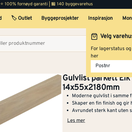
 | ⭐ 100% fornøyd garanti | 🏪 140 byggevarehus
d
🏷️ Outlet
Byggeprosjekter
Inspirasjon
Mon
Velg varehu
Velg lag
For lagerstatus o
her
Postnr
Gulvlist parkett Eik
14x55x2180mm
Moderne gulvlist i samme 
Skaper en fin finish og gir
Avrundet sterk kant uten s
Les mer