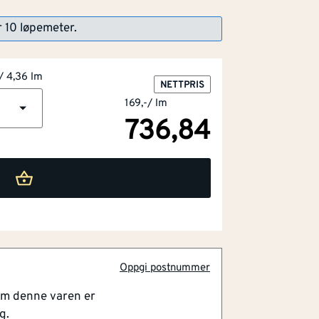
r 10 løpemeter.
/ 4,36 lm
NETTPRIS
169,-
/
lm
736,84
farge som BOEN parkett
 helhet i rommet
kjøt
Oppgi postnummer
ord
om denne varen er
uk og lett å rengjøre
g.