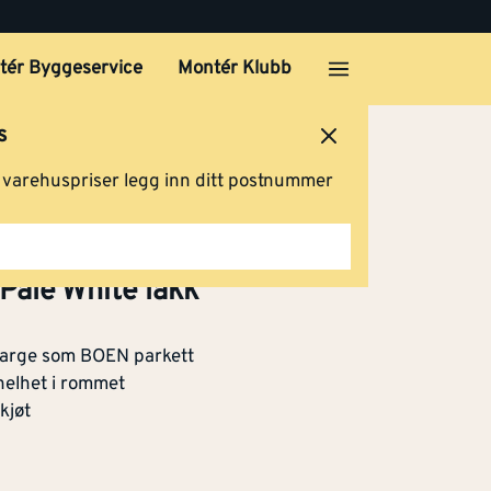
tér Byggeservice
Montér Klubb
s
ersted
Logg inn
Handlevogn
g varehuspriser legg inn ditt postnummer
 Pale White lakk
farge som BOEN parkett
 helhet i rommet
kjøt