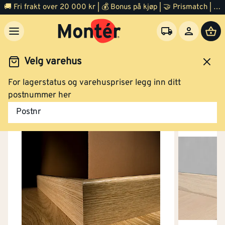
🚚 Fri frakt over 20 000 kr | 💰 Bonus på kjøp | 🤝 Prismatch | ⭐ 100% fornøyd garanti | 🏪 140 byggevarehus
Velg varehus
For lagerstatus og varehuspriser legg inn ditt
Trelast
Listverk
Gulvlist
postnummer her
Postnr