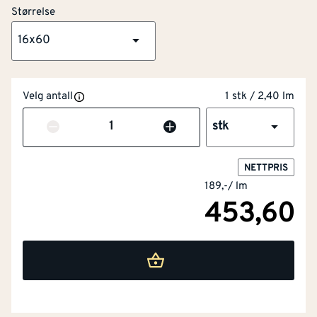
Størrelse
16x60
Velg antall
1 stk / 2,40 lm
Antall
stk
NETTPRIS
189,-
/
lm
453,60