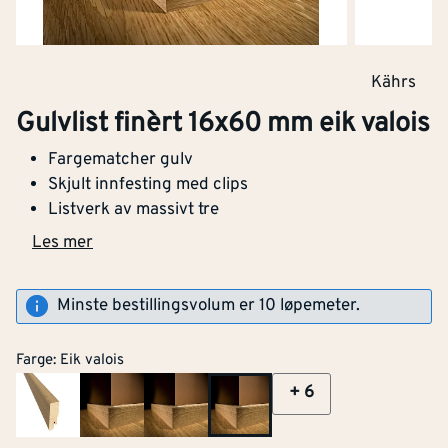
Kährs
Gulvlist finèrt 16x60 mm eik valois
Fargematcher gulv
Skjult innfesting med clips
Listverk av massivt tre
Les mer
Minste bestillingsvolum er 10 løpemeter.
Farge
:
Eik valois
+
6