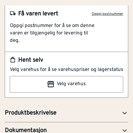
NOBB
48019803
Få varen levert
Oppgi postnummer
Artikkelnummer
101165082
Oppgi postnummer for å se om denne
varen er tilgjengelig for levering til
Fargematcher gulv
deg.
Skjult innfesting med clips
Listverk av massivt tre
Stilren og minimalistisk design
Hent selv
Velg varehus for å se varehuspriser og lagerstatus
Gulvlister finérte gir en perfekt finish til gulvet ditt.
Listene er produsert i massivt tre, og er naturlig unike i
Velg varehus
farge og struktur. Listene passer til alle tykkelser av
Kährs gulv. Enkel montering med clips, og et garantert
perfekt resultat. Lengde 240 cm.
Produktbeskrivelse
FDV-Forvaltning, drift og vedlikehold
Dokumentasjon