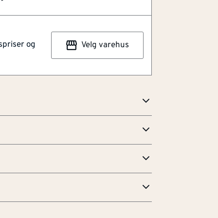
rstet 14x55x2180 mm gir en pen og
lv og vegg. Matchende gulvlister i samme
ng som gulvet skaper god harmoni i
spriser og
Velg varehus
ksklusivt uttrykk. Listen er produsert
mot BOENs parkettgulv, slik at
blir naturlig og stilren. Den er ferdig
815
 enkel å holde ren i det daglige.
edlikehold