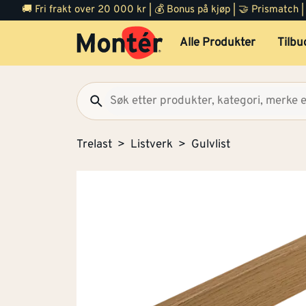
🚚 Fri frakt over 20 000 kr | 💰 Bonus på kjøp | 🤝 Prismatch
Alle Produkter
Tilbu
Trelast
Listverk
Gulvlist