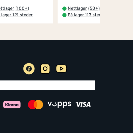
ttlager
(
100+
)
Nettlager
(
50+
)
 lager 121 steder
På lager 113 steder