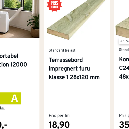
+ 5 
Stand
Standard trelast
ortabel
Kon
Terrassebord
ition 12000
C24
impregnert furu
48
klasse 1 28x120 mm
lad
k
Pris per lm
Pris 
,-
18,90
35