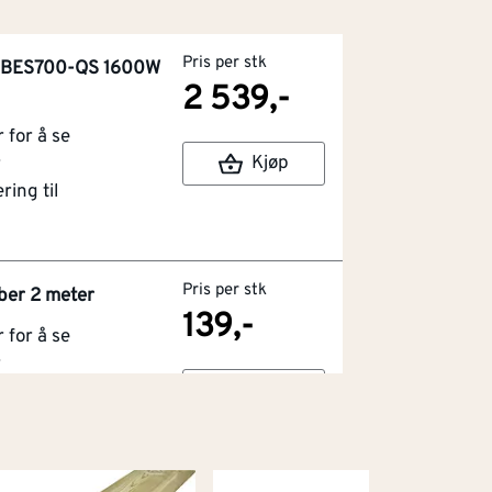
Pris per stk
g BES700-QS 1600W
2 539,-
for å se
Kjøp
r
ring til
Pris per stk
ber 2 meter
139,-
for å se
r
Kjøp
ring til