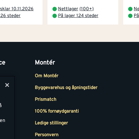
sklar 10.11.2026
Nettlager
(
100+
)
Ne
 26 steder
På lager 124 steder
På
ce
Montér
Om Montér
Byggevarehus og åpningstider
Prismatch
å
r
100% fornøydgaranti
ken
Ledige stillinger
all
Personvern