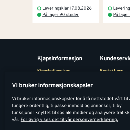
Leveringsklar 17.08.2026
Levering
På lager 90 steder
På lager
Kjøpsinformasjon
Kundeservi
Kjøpsbetingelser
Kontakt oss
Betaling
Tjenester
Vi bruker informasjonskapsler
Netthandel
Montér Klubb
Vi bruker informasjonskapsler for å få nettstedet vårt til 
Retur- og
Medlemsavtale
fungere ordentlig, tilpasse innhold og annonser, tilby
angrerettsskjema
funksjoner knyttet til sosiale medier og analysere trafik
Montér Bedrift
vår.
For øvrig vises det til vår personvernerklæring.
Retur av EE-avf