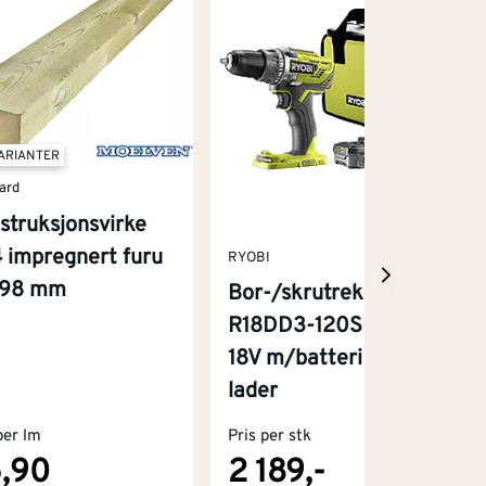
VARIANTER
ard
struksjonsvirke
 impregnert furu
RYOBI
x98 mm
Bor-/skrutrekker
R18DD3-120S One+
18V m/batteri og
lader
per lm
Pris per stk
,90
2 189,-