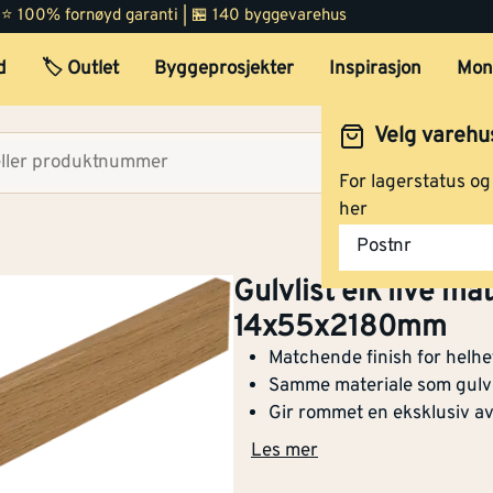
 | ⭐ 100% fornøyd garanti | 🏪 140 byggevarehus
d
🏷️ Outlet
Byggeprosjekter
Inspirasjon
Mon
Velg varehu
Velg lag
For lagerstatus o
her
Postnr
Gulvlist eik live ma
14x55x2180mm
Matchende finish for helhet
Samme materiale som gulv
Gir rommet en eksklusiv av
Les mer