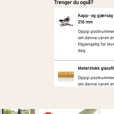
Trenger du også?
Kapp- og gjærsa
216 mm
Oppgi postnummer 
om denne varen e
tilgjengelig for leve
deg.
Meterstokk glassfi
Oppgi postnummer 
om denne varen e
tilgjengelig for leve
deg.