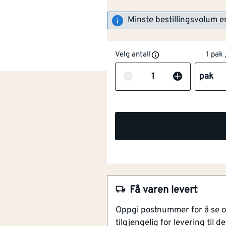
Minste bestillingsvolum e
Velg antall
1 pak 
Antall
pak
NOBB
60042306
Artikkelnummer
101466888
Matchende finish for helhet
Samme materiale som gulv
Gir rommet en eksklusiv av
Få varen levert
Ferdig behandlet og monte
Oppgi postnummer for å se 
Enkel å rengjøre og vedlik
tilgjengelig for levering til de