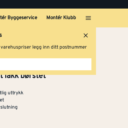
tér Byggeservice
Montér Klubb
s
ersted
Logg inn
Handlevogn
g varehuspriser legg inn ditt postnummer
tt lakk børstet
lig uttrykk
et
slutning