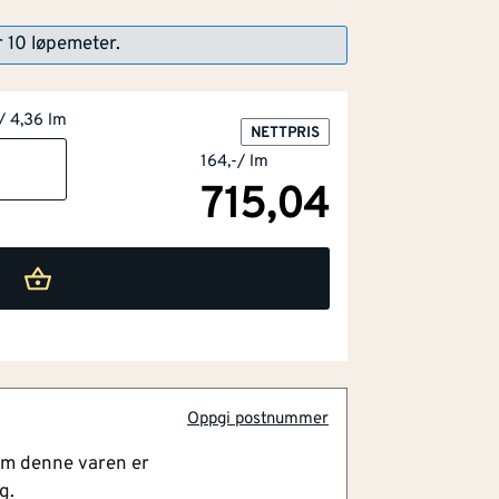
r 10 løpemeter.
/ 4,36 lm
NETTPRIS
164,-
/
lm
715,04
lig uttrykk
et
slutning
Oppgi postnummer
ringsklar
om denne varen er
eholde
g.