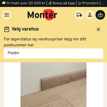
🚚 Fri frakt over 20 000 kr | 💰 Bonus på kjøp | 🤝 Prismatch | ⭐ 100% fornøyd garanti | 🏪 140 byggevarehus
Velg varehus
For lagerstatus og varehuspriser legg inn ditt
Trelast
Listverk
Gulvlist
postnummer her
Postnr