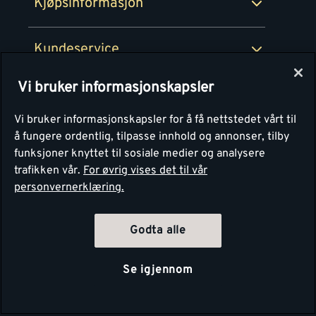
Kjøpsinformasjon
Retur av EE-avfall
Personvern
Kundeservice
Våre kjøkkensentre
Vi bruker informasjonskapsler
Montér
Vi bruker informasjonskapsler for å få nettstedet vårt til
å fungere ordentlig, tilpasse innhold og annonser, tilby
funksjoner knyttet til sosiale medier og analysere
trafikken vår.
For øvrig vises det til vår
personvernerklæring.
Godta alle
Se igjennom
Copyright Montér 2026