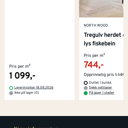
NORTH WOOD
Tregulv herdet ei
lys fiskebein
Kontakt oss
Om Montér
Pris per m²
744,-
Pris per m²
Kjøpsbetingelser
Tjenester
Byggevarehus og åpningstider
1 099,-
Opprinnelig pris
1 149,-
Outlet 1 butikk
Betaling
Montér Klubb
Leveringsklar 18.08.2026
Sjekk nettlager
Prismatch
Ikke på lager (0)
På lager 1 steder
Netthandel
Medlemsavtaler
100% fornøydgaranti
Retur- og angrerettsskjema
Montér Bedrift
Ledige stillinger