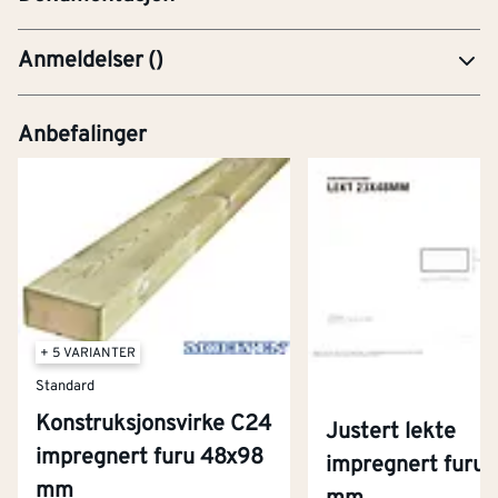
Anmeldelser
(
)
Anbefalinger
+ 5 VARIANTER
Standard
Konstruksjonsvirke C24
Justert lekte
impregnert furu 48x98
impregnert furu
mm
Kontakt oss