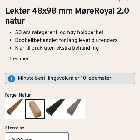
Lekter 48x98 mm MøreRoyal 2.0
natur
50 års råtegaranti og høy holdbarhet
Dobbeltbehandlet for lang levetid utendørs
Bredde
[mm]
98
Klar til bruk uten ekstra behandling
Tykkelse
[mm]
48
Les mer
CE-merket
Ja
Minste bestillingsvolum er 10 løpemeter.
Med bark
Nei
Farge
:
Natur
Antall bearbeidede
4
[stk]
sider
NOBB
60812147
Størrelse
Brannbeskyttelsesbehand
Nei
Artikkelnummer
101986549
let