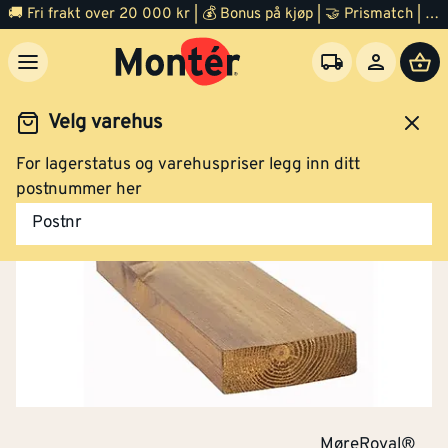
🚚 Fri frakt over 20 000 kr | 💰 Bonus på kjøp | 🤝 Prismatch | ⭐ 100% fornøyd garanti | 🏪 140 byggevarehus
Velg varehus
For lagerstatus og varehuspriser legg inn ditt
Trelast
Lekter
Impregnert lekter
postnummer her
Postnr
MøreRoyal®