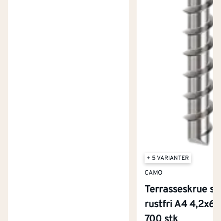
+ 5 VARIANTER
CAMO
Terrasseskrue skj
rustfri A4 4,2x
Kontakt oss
700 stk