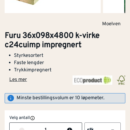
Bredde
[mm]
98
Moelven
Tykkelse
[mm]
36
Furu 36x098x4800 k-virke
c24cuimp impregnert
Lengde (mm)
[mm]
4800
Styrkesortert
CE-merket
Ja
Faste lengder
Trykkimpregnert
Med bark
Nei
Les mer
Antall bearbeidede
4
[stk]
Minste bestillingsvolum er 10 løpemeter.
sider
Modifisert
Ja
Velg antall
NOBB
56086762
Med rette kanter
Nei