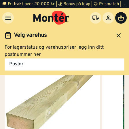
🚚 Fri frakt over 20 000 kr | 💰 Bonus på kjøp | 🤝 Prismatch | ⭐ 100% fornøyd garanti | 🏪 140 byggevarehus
Velg varehus
For lagerstatus og varehuspriser legg inn ditt
Konstruksjonsvirke
Impregnert konstruksjonsvirke
postnummer her
Postnr