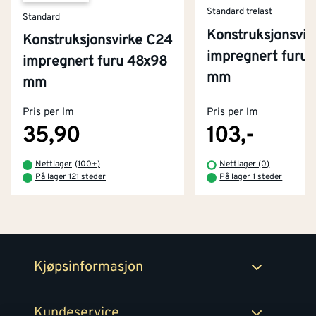
Standard trelast
Standard
Konstruksjonsvir
Konstruksjonsvirke C24
impregnert furu
impregnert furu 48x98
mm
Kontakt oss
mm
Om Montér
Pris per lm
Pris per lm
Kjøpsbetingelser
Tjenester
Byggevarehus og åpningstider
35,90
103,-
Betaling
Montér Klubb
Nettlager
(
100+
)
Nettlager (0)
Prismatch
På lager 121 steder
På lager 1 steder
Netthandel
Medlemsavtaler
100% fornøydgaranti
Retur- og angrerettsskjema
Montér Bedrift
Ledige stillinger
Kjøpsinformasjon
Retur av EE-avfall
Personvern
Kundeservice