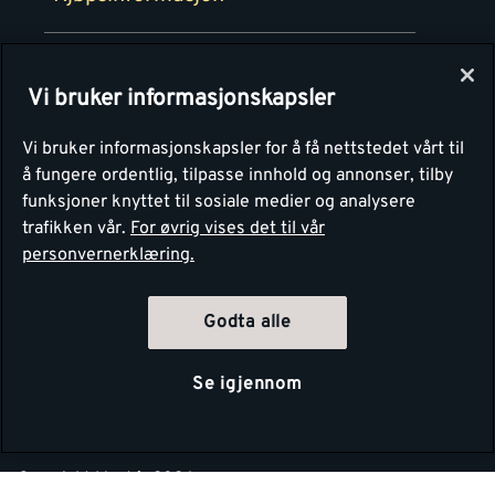
Retur av EE-avfall
Personvern
Kundeservice
Våre kjøkkensentre
Vi bruker informasjonskapsler
Montér
Vi bruker informasjonskapsler for å få nettstedet vårt til
å fungere ordentlig, tilpasse innhold og annonser, tilby
funksjoner knyttet til sosiale medier og analysere
trafikken vår.
For øvrig vises det til vår
personvernerklæring.
Godta alle
4.1
Basert på 1250 stemmer
Se igjennom
Copyright Montér 2026