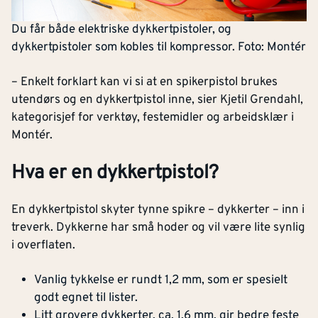
Du får både elektriske dykkertpistoler, og
dykkertpistoler som kobles til kompressor. Foto: Montér
– Enkelt forklart kan vi si at en spikerpistol brukes
utendørs og en dykkertpistol inne, sier Kjetil Grendahl,
kategorisjef for verktøy, festemidler og arbeidsklær i
Montér.
Hva er en dykkertpistol?
En dykkertpistol skyter tynne spikre – dykkerter – inn i
treverk. Dykkerne har små hoder og vil være lite synlig
i overflaten.
Vanlig tykkelse er rundt 1,2 mm, som er spesielt
godt egnet til lister.
Litt grovere dykkerter, ca. 1,6 mm, gir bedre feste