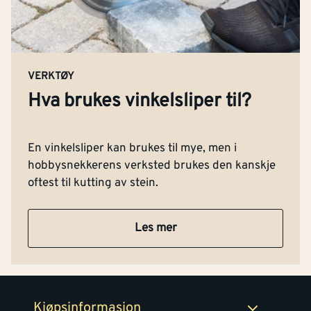
VERKTØY
Hva brukes vinkelsliper til?
Kontakt oss
Om Montér
En vinkelsliper kan brukes til mye, men i
Kjøpsbetingelser
Tjenester
hobbysnekkerens verksted brukes den kanskje
Byggevarehus og åpningstider
oftest til kutting av stein.
Betaling
Montér Klubb
Prismatch
Les mer
Netthandel
Medlemsavtaler
100% fornøydgaranti
Retur- og angrerettsskjema
Montér Bedrift
Ledige stillinger
Kjøpsinformasjon