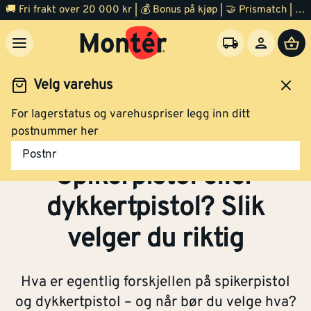
🚚 Fri frakt over 20 000 kr | 💰 Bonus på kjøp | 🤝 Prismatch | ⭐ 100% fornøyd garanti | 🏪 140 byggevarehus
Velg varehus
For lagerstatus og varehuspriser legg inn ditt
Inspirasjon
Verktøy
Spikerpistol og dykkertpistol
postnummer her
Postnr
Spikerpistol eller
dykkertpistol? Slik
velger du riktig
Hva er egentlig forskjellen på spikerpistol
og dykkertpistol – og når bør du velge hva?