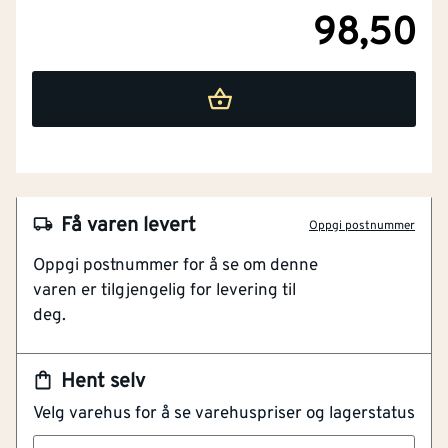
98,50
NOBB
43044922
Få varen levert
Oppgi postnummer
Artikkelnummer
101203737
Oppgi postnummer for å se om denne
varen er tilgjengelig for levering til
30 Års Produktgaranti*
deg.
Gjennomfarget Og Slitesterk
Utviklet For Nordisk Klima
Komplett Tak Med Benders Tilbehør
Hent selv
Ubehandlet Overflate
Velg varehus for å se varehuspriser og lagerstatus
BRO-Brosjyre
Mønestein standard er prikken over i'en på ditt nye