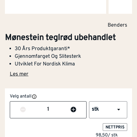
Benders
Mønestein teglrød ubehandlet
30 Års Produktgaranti*
Gjennomfarget Og Slitesterk
Utviklet For Nordisk Klima
Les mer
Velg antall
Antall
stk
NETTPRIS
98,50
/
stk