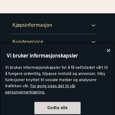
Medlemsavtaler
100% fornøydgaranti
Retur- og angrerettsskjema
Montér Bedrift
Ledige stillinger
Kjøpsinformasjon
Retur av EE-avfall
Personvern
Kundeservice
Våre kjøkkensentre
Vi bruker informasjonskapsler
Montér
Vi bruker informasjonskapsler for å få nettstedet vårt til
å fungere ordentlig, tilpasse innhold og annonser, tilby
funksjoner knyttet til sosiale medier og analysere
trafikken vår.
For øvrig vises det til vår
personvernerklæring.
Godta alle