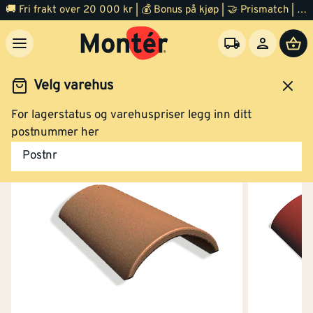
🚚 Fri frakt over 20 000 kr | 💰 Bonus på kjøp | 🤝 Prismatch | ⭐ 100% fornøyd garanti | 🏪 140 byggevarehus
Velg varehus
For lagerstatus og varehuspriser legg inn ditt
Tak og pipe
Takstein
Tilbehør
postnummer her
Postnr