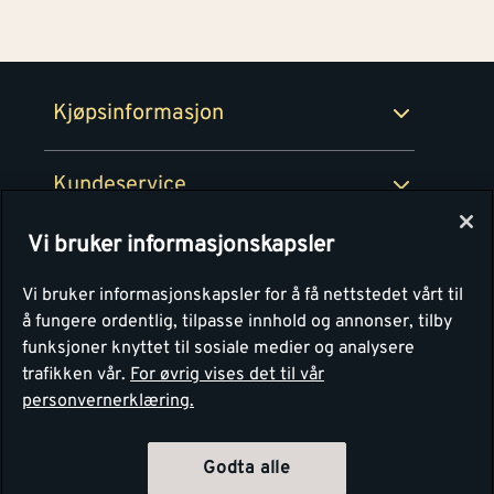
Netthandel
Medlemsavtaler
100% fornøydgaranti
Retur- og angrerettsskjema
Montér Bedrift
Ledige stillinger
Kjøpsinformasjon
Retur av EE-avfall
Personvern
Kundeservice
Våre kjøkkensentre
Vi bruker informasjonskapsler
Montér
Vi bruker informasjonskapsler for å få nettstedet vårt til
å fungere ordentlig, tilpasse innhold og annonser, tilby
funksjoner knyttet til sosiale medier og analysere
trafikken vår.
For øvrig vises det til vår
personvernerklæring.
Godta alle