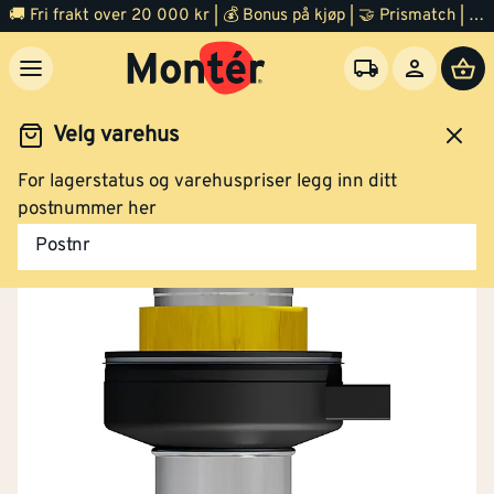
🚚 Fri frakt over 20 000 kr | 💰 Bonus på kjøp | 🤝 Prismatch | ⭐ 100% fornøyd garanti | 🏪 140 byggevarehus
Velg varehus
For lagerstatus og varehuspriser legg inn ditt
Tak og pipe
Pipe
Stålpipe
postnummer her
Postnr