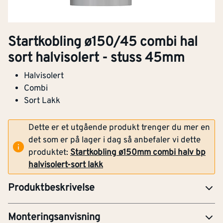
Startkobling ø150/45 combi hal
sort halvisolert - stuss 45mm
Halvisolert
NOBB
55577813
Combi
Artikkelnummer
101252141
Sort Lakk
Halvisolert
Dette er et utgående produkt trenger du mer en
Combi
det som er på lager i dag så anbefaler vi dette
Sort Lakk
produktet:
Startkobling ø150mm combi halv bp
halvisolert-sort lakk
For tilkobling direkte mot ildstedet.
FDV-Forvaltning, drift og vedlikehold
Produktbeskrivelse
Last ned monteringsanvisning
MAN-Monteringsanvisning
Monteringsanvisning
YTE-Ytelseserklæring (CE-merking)