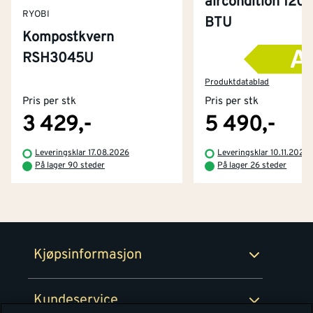
aircondition 120
RYOBI
BTU
Kompostkvern
RSH3045U
Kontakt oss
Om Montér
Produktdatablad
Pris per stk
Pris per stk
Kjøpsbetingelser
Tjenester
Byggevarehus og åpningstider
3 429,-
5 490,-
Betaling
Montér Klubb
Leveringsklar 17.08.2026
Leveringsklar 10.11.2026
Prismatch
På lager 90 steder
På lager 26 steder
Netthandel
Medlemsavtaler
100% fornøydgaranti
Retur- og angrerettsskjema
Montér Bedrift
Ledige stillinger
Kjøpsinformasjon
Retur av EE-avfall
Personvern
Kundeservice