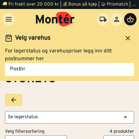
🚚 Fri frakt over 20 000 kr | 💰 Bonus på kjøp | 🤝 Prismatch | ⭐ 100% fornøyd garanti | 🏪 140 byggevarehus
Velg varehus
For lagerstatus og varehuspriser legg inn ditt
Brands
STOREYS
postnummer her
Postnr
STOREYS
Se lagerstatus
Velg filtersortering
4 produkter