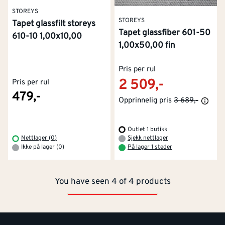
STOREYS
STOREYS
Tapet glassfilt storeys
Tapet glassfiber 601-50
610-10 1,00x10,00
1,00x50,00 fin
Pris per rul
2 509,-
Pris per rul
479,-
Opprinnelig pris
3 689,-
Kontakt oss
Om Montér
Kjøpsbetingelser
Outlet 1 butikk
Tjenester
Byggevarehus og åpningstider
Nettlager (0)
Sjekk nettlager
Ikke på lager (0)
På lager 1 steder
Betaling
Montér Klubb
Prismatch
You have seen 4 of 4 products
Netthandel
Medlemsavtaler
100% fornøydgaranti
Retur- og angrerettsskjema
Montér Bedrift
Ledige stillinger