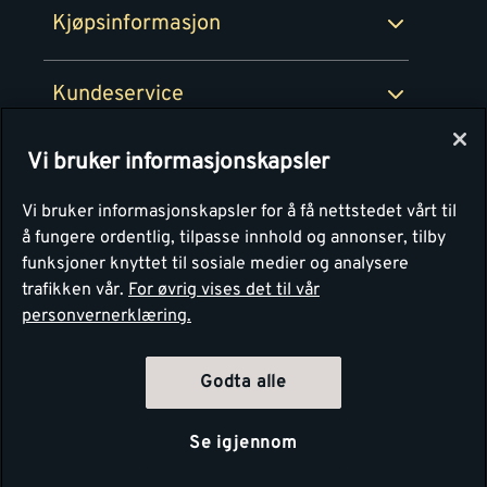
Kjøpsinformasjon
Retur av EE-avfall
Personvern
Kundeservice
Våre kjøkkensentre
Vi bruker informasjonskapsler
Montér
Vi bruker informasjonskapsler for å få nettstedet vårt til
å fungere ordentlig, tilpasse innhold og annonser, tilby
funksjoner knyttet til sosiale medier og analysere
trafikken vår.
For øvrig vises det til vår
personvernerklæring.
4.1
Basert på 1251 stemmer
Godta alle
Se igjennom