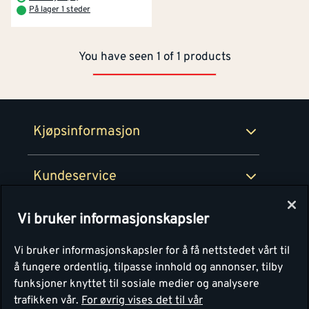
På lager 1 steder
Betaling
Montér Klubb
Prismatch
You have seen 1 of 1 products
Netthandel
Medlemsavtaler
100% fornøydgaranti
Retur- og angrerettsskjema
Montér Bedrift
Ledige stillinger
Kjøpsinformasjon
Retur av EE-avfall
Personvern
Kundeservice
Våre kjøkkensentre
Vi bruker informasjonskapsler
Montér
Vi bruker informasjonskapsler for å få nettstedet vårt til
å fungere ordentlig, tilpasse innhold og annonser, tilby
funksjoner knyttet til sosiale medier og analysere
trafikken vår.
For øvrig vises det til vår