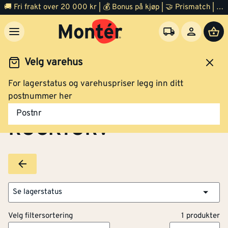
🚚 Fri frakt over 20 000 kr | 💰 Bonus på kjøp | 🤝 Prismatch | ⭐ 100% fornøyd garanti | 🏪 140 byggevarehus
Velg varehus
For lagerstatus og varehuspriser legg inn ditt
Brands
ROCKTORV
postnummer her
Postnr
ROCKTORV
Se lagerstatus
Velg filtersortering
1 produkter