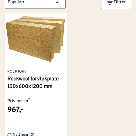
Populær
Filtrer
ROCKTORV
Rockwool torvtakplate
150x600x1200 mm
Pris per m²
967,-
Kontakt oss
Om Montér
Kjøpsbetingelser
Tjenester
Byggevarehus og åpningstider
Nettlager (0)