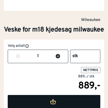
Milwaukee
Veske for m18 kjedesag milwaukee
Velg antall
Antall
stk
NETTPRIS
889,-
/
stk
889,-