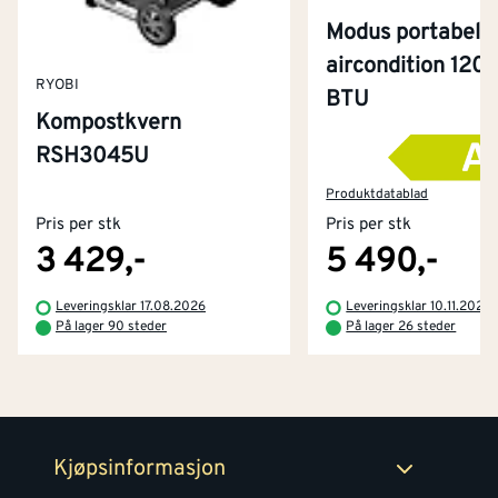
Modus portabel
aircondition 120
RYOBI
BTU
Kompostkvern
RSH3045U
Kontakt oss
Om Montér
Produktdatablad
Pris per stk
Pris per stk
Kjøpsbetingelser
Tjenester
Byggevarehus og åpningstider
3 429,-
5 490,-
Betaling
Montér Klubb
Leveringsklar 17.08.2026
Leveringsklar 10.11.2026
Prismatch
På lager 90 steder
På lager 26 steder
Netthandel
Medlemsavtaler
100% fornøydgaranti
Retur- og angrerettsskjema
Montér Bedrift
Ledige stillinger
Kjøpsinformasjon
Retur av EE-avfall