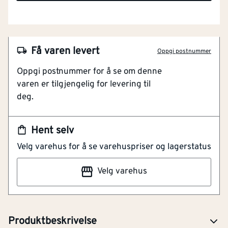
Få varen levert
Oppgi postnummer
Oppgi postnummer for å se om denne
varen er tilgjengelig for levering til
deg.
Hent selv
NOBB
60137354
Velg varehus for å se varehuspriser og lagerstatus
Artikkelnummer
101481738
Velg varehus
Veske for m18 kjedesag milwaukee. TSAKE FOR M18
KJEDESAG
Produktbeskrivelse