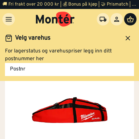
🚚 Fri frakt over 20 000 kr | 💰 Bonus på kjøp | 🤝 Prismatch | ⭐ 100% fornøyd garanti | 🏪 140 byggevarehus
Velg varehus
For lagerstatus og varehuspriser legg inn ditt
Outlet diverse
postnummer her
Postnr