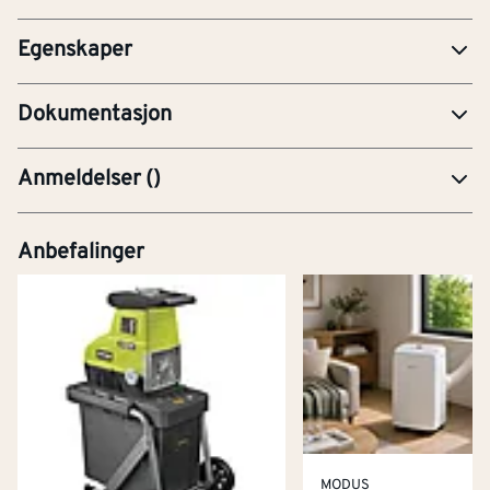
Type tilbehør/reservedel
Andre
Egenskaper
PRE-Produktdatablad
Dokumentasjon
Anmeldelser
(
)
Anbefalinger
MODUS