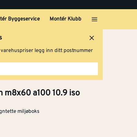
tér Byggeservice
Montér Klubb
s
ersted
Logg inn
Handlevogn
g varehuspriser legg inn ditt postnummer
eh m8x60 a100 10.9 iso
gntette miljøboks