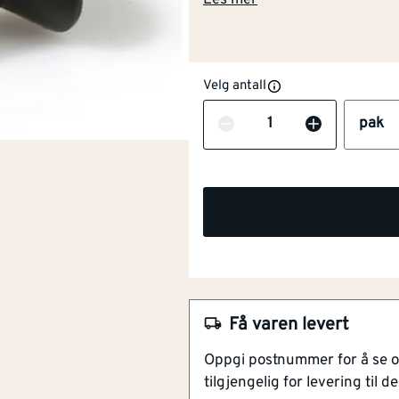
Les mer
Velg antall
Antall
pak
Få varen levert
NOBB
55077120
Oppgi postnummer for å se 
Artikkelnummer
101275275
tilgjengelig for levering til de