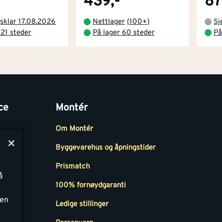
439,-
87
sklar 17.08.2026
Nettlager
(
100+
)
Sj
 21 steder
På lager 60 steder
På
ce
Montér
Om Montér
Byggevarehus og åpningstider
Prismatch
å
r
100% fornøydgaranti
ken
Ledige stillinger