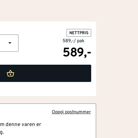
NETTPRIS
589,-
/
pak
589,-
Oppgi postnummer
om denne varen er
g.