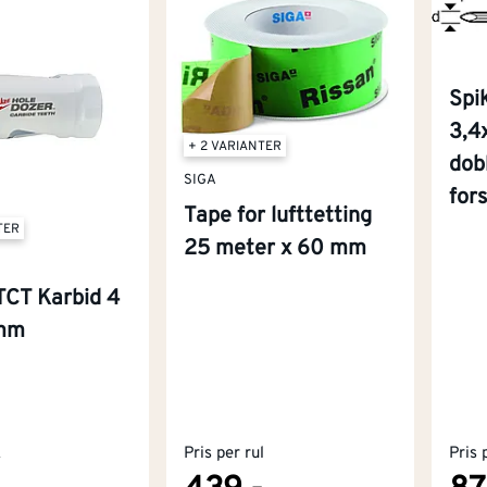
Spi
3,4
+ 2 VARIANTER
dob
SIGA
for
Tape for lufttetting
TER
25 meter x 60 mm
TCT Karbid 4
 mm
k
Pris per rul
Pris 