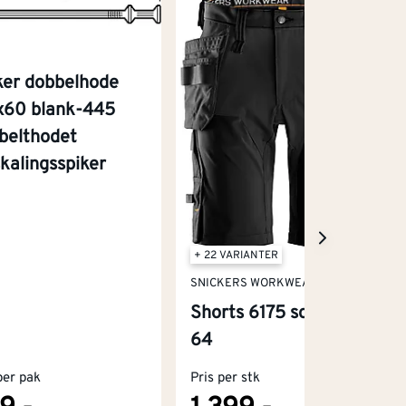
ker dobbelhode
x60 blank-445
belthodet
skalingsspiker
+ 22 VARIANTER
SNICKERS WORKWEAR
Shorts 6175 sort str
64
per pak
Pris per stk