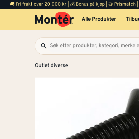
🚚 Fri frakt over 20 000 kr | 💰 Bonus på kjøp | 🤝 Prismatch
Alle Produkter
Tilbu
Outlet diverse