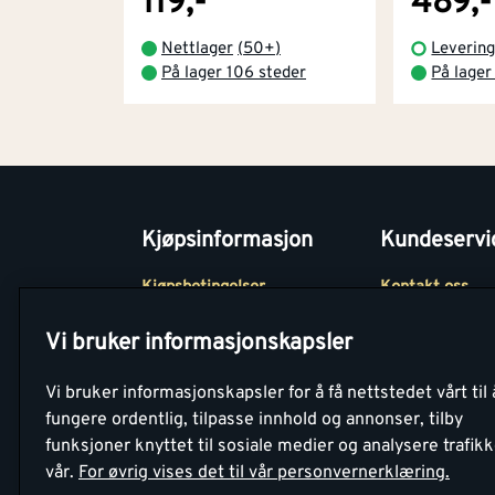
119,-
489,-
Nettlager
(
50+
)
Levering
På lager 106 steder
På lager
Kjøpsinformasjon
Kundeservi
Kjøpsbetingelser
Kontakt oss
Betaling
Tjenester
Vi bruker informasjonskapsler
Netthandel
Montér Klubb
Vi bruker informasjonskapsler for å få nettstedet vårt til 
Retur- og
Medlemsavtale
fungere ordentlig, tilpasse innhold og annonser, tilby
angrerettsskjema
funksjoner knyttet til sosiale medier og analysere trafik
Montér Bedrift
vår.
For øvrig vises det til vår personvernerklæring.