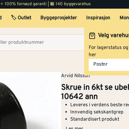
 | ⭐ 100% fornøyd garanti | 🏪 140 byggevarehus
d
🏷️ Outlet
Byggeprosjekter
Inspirasjon
Mon
Velg varehu
Velg lag
For lagerstatus o
her
Postnr
Arvid Nilsson
Skrue in 6kt se ub
10642 ann
Leveres i verdens beste re
Innvendig sekskantgrep
Standardisert produkt