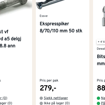
Essve
Ekspresspiker
8/70/110 mm 50 stk
t vf
d a5 delgj
+ 4 
8.8 ann
Dewal
Bit
mm 
k
Pris per pak
Pris 
279,-
88
r (0)
Sjekk nettlager
Ne
lager (0)
Ikke på lager (0)
På