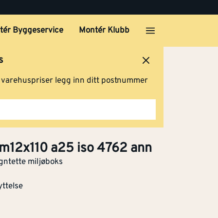
tér Byggeservice
Montér Klubb
s
ersted
Logg inn
Handlevogn
g varehuspriser legg inn ditt postnummer
 m12x110 a25 iso 4762 ann
gntette miljøboks
yttelse