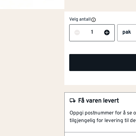
Velg antall
Antall
pak
NOBB
54204042
Få varen levert
Artikkelnummer
101276093
Oppgi postnummer for å se 
tilgjengelig for levering til de
Leveres i verdens beste re
Innvendig sekskantgrep
Lengde (mm)
[mm]
110
syrefast for utmerket besk