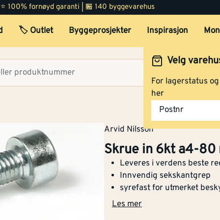
 | ⭐ 100% fornøyd garanti | 🏪 140 byggevarehus
d
🏷️ Outlet
Byggeprosjekter
Inspirasjon
Mon
Velg varehu
Velg lag
For lagerstatus o
her
Postnr
Arvid Nilsson
Skrue in 6kt a4-80
Leveres i verdens beste re
Innvendig sekskantgrep
syrefast for utmerket besk
Les mer