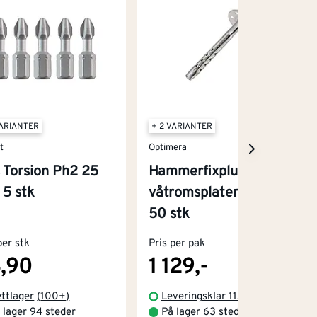
VARIANTER
+ 2 VARIANTER
t
Optimera
s Torsion Ph2 25
Hammerfixplug til
5 stk
våtromsplater 90 mm
50 stk
per stk
Pris per pak
,90
1 129,-
ttlager
(
100+
)
Leveringsklar 11.08.2026
 lager 94 steder
På lager 63 steder