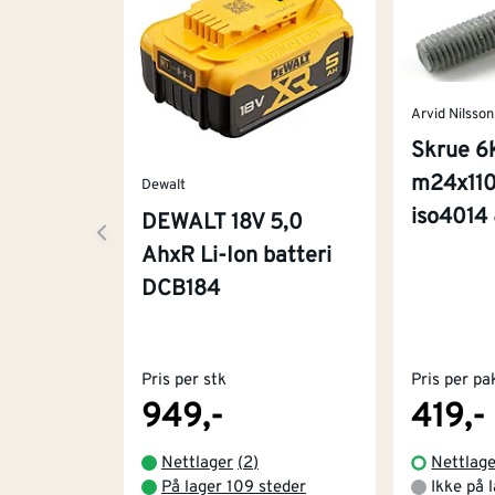
Arvid Nilsson
Skrue 6k
m24x110
Dewalt
iso4014 
DEWALT 18V 5,0
AhxR Li-Ion batteri
DCB184
Pris per stk
Pris per pa
949,-
419,-
Nettlager
(
2
)
Nettlage
På lager 109 steder
Ikke på 