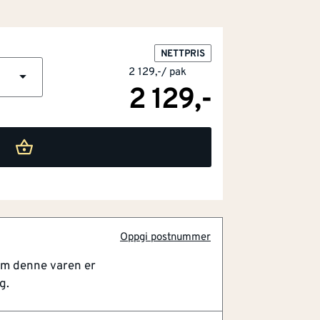
NETTPRIS
2 129,-
/
pak
2 129,-
Oppgi postnummer
om denne varen er
g.
gntette miljøboks
yttelse