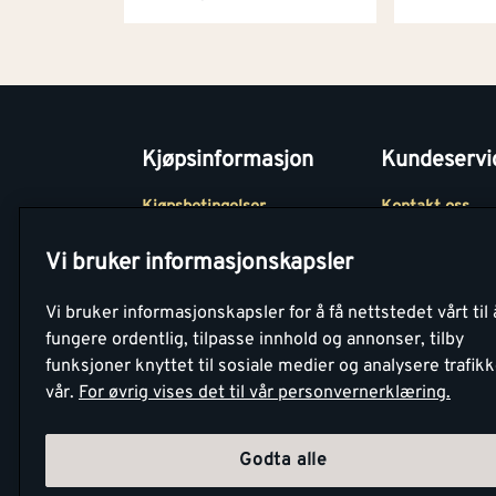
Kjøpsinformasjon
Kundeservi
Kjøpsbetingelser
Kontakt oss
Betaling
Tjenester
Vi bruker informasjonskapsler
Netthandel
Montér Klubb
Vi bruker informasjonskapsler for å få nettstedet vårt til 
Retur- og
Medlemsavtale
fungere ordentlig, tilpasse innhold og annonser, tilby
angrerettsskjema
funksjoner knyttet til sosiale medier og analysere trafik
Montér Bedrift
vår.
For øvrig vises det til vår personvernerklæring.
Retur av EE-avf
Godta alle