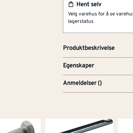
Hent selv
Standardisert produkt
Fastnøkkelbre
10
[mm]
Velg varehus for å se varehu
sylinderformet hode
dde
lagerstatus
Skrue in 6kt a4-80 m12x110 
Materiale
Rustfri
SEKSKANT SYLINDERHODE A
Overflatebeskyttels
Ubeha
Produktbeskrivelse
e
Egenskaper
Anmeldelser
(
)